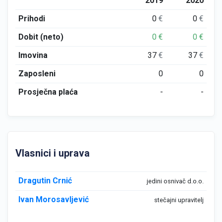
2019
2020
Prihodi
0
€
0
€
Dobit (neto)
0
€
0
€
Imovina
37
€
37
€
Zaposleni
0
0
Prosječna plaća
-
-
Vlasnici i uprava
Dragutin Crnić
jedini osnivač d.o.o.
Ivan Morosavljević
stečajni upravitelj