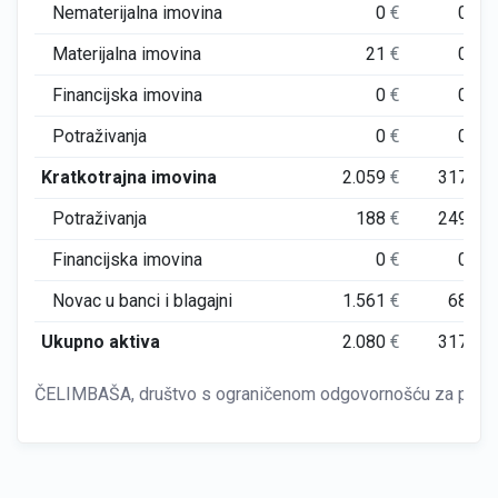
Nematerijalna imovina
0
€
0
€
Materijalna imovina
21
€
0
€
Financijska imovina
0
€
0
€
Potraživanja
0
€
0
€
Kratkotrajna imovina
2.059
€
317
€
Potraživanja
188
€
249
€
Financijska imovina
0
€
0
€
Novac u banci i blagajni
1.561
€
68
€
Ukupno aktiva
2.080
€
317
€
ČELIMBAŠA, društvo s ograničenom odgovornošću za proizvo