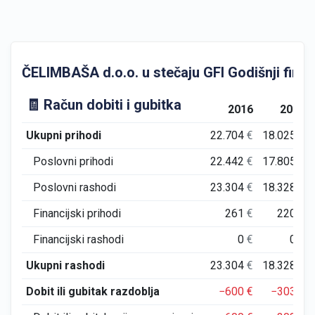
ČELIMBAŠA d.o.o. u stečaju GFI Godišnji financ
🧾 Račun dobiti i gubitka
2016
2017
Ukupni prihodi
22.704
€
18.025
€
Poslovni prihodi
22.442
€
17.805
€
Poslovni rashodi
23.304
€
18.328
€
Financijski prihodi
261
€
220
€
Financijski rashodi
0
€
0
€
Ukupni rashodi
23.304
€
18.328
€
Dobit ili gubitak razdoblja
−600
€
−303
€