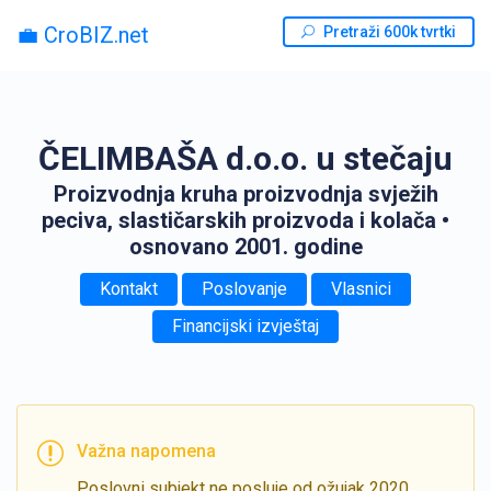
💼 CroBIZ.net
Pretraži 600k tvrtki
ČELIMBAŠA d.o.o. u stečaju
Proizvodnja kruha proizvodnja svježih
peciva, slastičarskih proizvoda i kolača
•
osnovano 2001. godine
Kontakt
Poslovanje
Vlasnici
Financijski izvještaj
Važna napomena
Poslovni subjekt ne posluje od ožujak 2020.