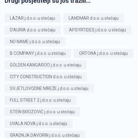
Drugi posjetitelji su još tražili...
LAZAR j.d.o.o. u stečaju
LANDMAR d.o.o. u stečaju
D'AURIA d.o.o. u stečaju
APSYRTIDES j.d.o.o. u stečaju
NO NAME j.d.o.o. u stečaju
B COMPANY j.d.o.o. u stečaju
ORTONA j.d.o.o. u stečaju
GOLDEN KANGAROO j.d.o.o. u stečaju
CITY CONSTRUCTION d.o.o. u stečaju
SVJETLOVODNE MREŽE j.d.o.o. u stečaju
FULL STREET 2 j.d.o.o. u stečaju
STEIN BROZOVIĆ j.d.o.o. u stečaju
UVALA NOVA j.d.o.o. u stečaju
GRADNJA DAVORIN j.d.o.o. u stečaju