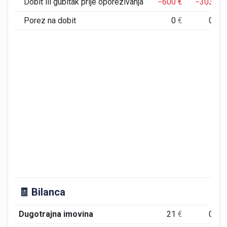
Dobit ili gubitak prije oporezivanja
−600
€
−303
€
Porez na dobit
0
€
0
€
🧾 Bilanca
Dugotrajna imovina
21
€
0
€