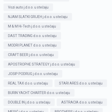
Vozi auto j.d.o.o. u stečaju
NJAM SLATKI GRIJEH j.d.o.o. u stečaju
M & M Hi-Tech j.d.o.o. u stečaju
DAST TRADING d.o.o. u stečaju
MODRI PLANET d.o.o. u stečaju
CRAFT BEER j.d.o.o. u stečaju
APOSTROPHE STRATEGY j.d.o.o. u stečaju
JOSIP PODRUG j.d.o.o. u stečaju
REAL TAX d.o.o. u stečaju
STARI ARES.d.o.o. u stečaju
BURIN YACHT CHARTER d.o.o. u stečaju
DOUBLE IN j.d.o.o. u stečaju
ASTRACIA d.o.o. u stečaju
MESIĆ j.d.o.o. u stečaju
BROTHERS j.d.o.o. u stečaju