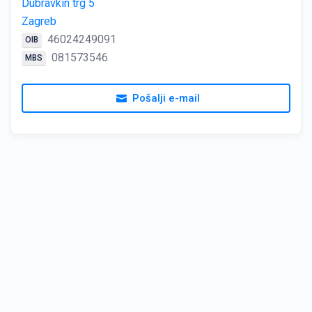
Dubravkin trg 5
Zagreb
46024249091
OIB
081573546
MBS
Pošalji e-mail