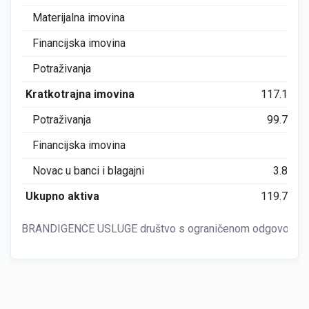
Materijalna imovina
0
Financijska imovina
0
Potraživanja
0
Kratkotrajna imovina
117.135
Potraživanja
99.775
Financijska imovina
0
Novac u banci i blagajni
3.824
Ukupno aktiva
119.775
BRANDIGENCE USLUGE društvo s ograničenom odgovornošć