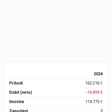
2024
Prihodi
162.216
€
Dobit (neto)
−16.899
€
Imovina
119.775
€
Zaposleni
3