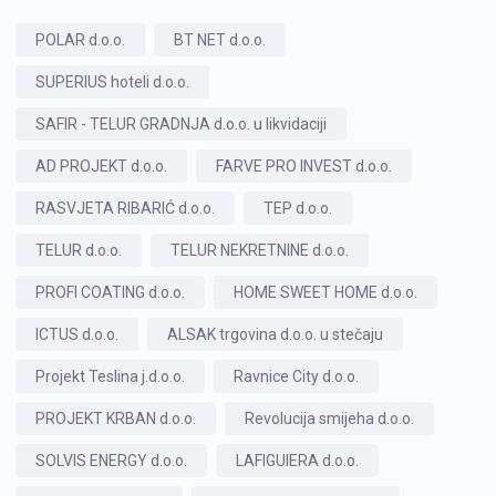
POLAR d.o.o.
BT NET d.o.o.
SUPERIUS hoteli d.o.o.
SAFIR - TELUR GRADNJA d.o.o. u likvidaciji
AD PROJEKT d.o.o.
FARVE PRO INVEST d.o.o.
RASVJETA RIBARIĆ d.o.o.
TEP d.o.o.
TELUR d.o.o.
TELUR NEKRETNINE d.o.o.
PROFI COATING d.o.o.
HOME SWEET HOME d.o.o.
ICTUS d.o.o.
ALSAK trgovina d.o.o. u stečaju
Projekt Teslina j.d.o.o.
Ravnice City d.o.o.
PROJEKT KRBAN d.o.o.
Revolucija smijeha d.o.o.
SOLVIS ENERGY d.o.o.
LAFIGUIERA d.o.o.