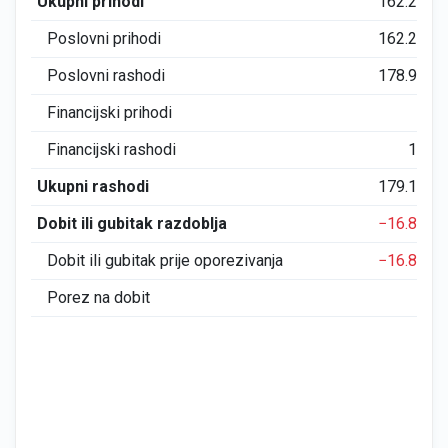
Ukupni prihodi
162.216
Poslovni prihodi
162.216
Poslovni rashodi
178.942
Financijski prihodi
0
Financijski rashodi
173
Ukupni rashodi
179.115
Dobit ili gubitak razdoblja
−16.899
Dobit ili gubitak prije oporezivanja
−16.899
Porez na dobit
0