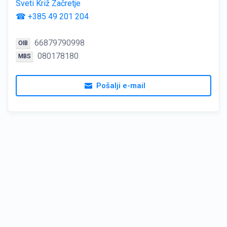
Sveti Križ Začretje
☎ +385 49 201 204
66879790998
OIB
080178180
MBS
Pošalji e-mail