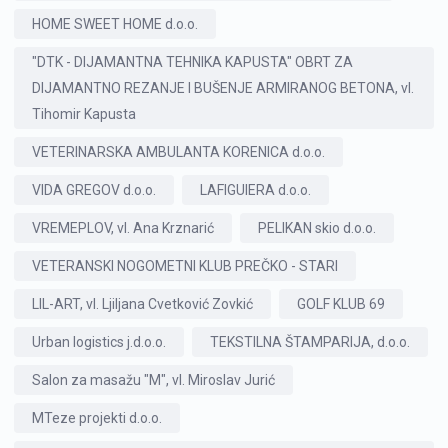
Davor Brozan
HOME SWEET HOME d.o.o.
član društva
Davor Kršić
"DTK - DIJAMANTNA TEHNIKA KAPUSTA" OBRT ZA
član društva
DIJAMANTNO REZANJE I BUŠENJE ARMIRANOG BETONA, vl.
Davorin Štern
član društva
Tihomir Kapusta
Diana Katarinčić
član društva
VETERINARSKA AMBULANTA KORENICA d.o.o.
Dino Pinjo
član društva
VIDA GREGOV d.o.o.
LAFIGUIERA d.o.o.
Dino Štrlek
član društva
VREMEPLOV, vl. Ana Krznarić
PELIKAN skio d.o.o.
Domagoj Mihoković
član društva
VETERANSKI NOGOMETNI KLUB PREČKO - STARI
Dorijan Jagačić
član društva
LIL-ART, vl. Ljiljana Cvetković Zovkić
GOLF KLUB 69
Dragica Agatić
član društva
Urban logistics j.d.o.o.
TEKSTILNA ŠTAMPARIJA, d.o.o.
Dragica Blažun
član društva
Salon za masažu "M", vl. Miroslav Jurić
Dragica Farkaš
član društva
MTeze projekti d.o.o.
Dragica Fojs
član društva