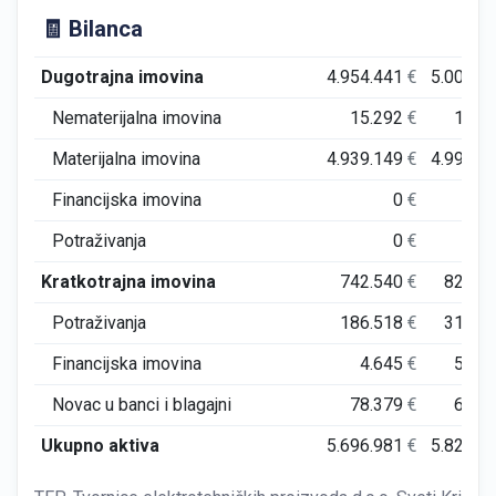
član društva
🧾 Bilanca
Božena Krajcar
član društva
Dugotrajna imovina
4.954.441
€
5.002.9
Božena Oraić
član društva
Nematerijalna imovina
15.292
€
11.9
Božica Hunjak
član društva
Materijalna imovina
4.939.149
€
4.991.0
Božica Molnar
član društva
Financijska imovina
0
€
Božidar Rumenović
član društva
Potraživanja
0
€
Božo Vuletić-Antić
član društva
Kratkotrajna imovina
742.540
€
825.4
Branka Barišić
član društva
Potraživanja
186.518
€
314.7
Branka Licitar
član društva
Financijska imovina
4.645
€
52.7
Brankica Kinčić
član društva
Novac u banci i blagajni
78.379
€
64.3
Brankica Kušter
član društva
Ukupno aktiva
5.696.981
€
5.828.3
Brankica Mihalić
član društva