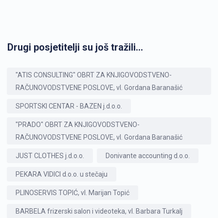
Daliborka Planinčević
član društva
Damir Arbanas
član društva
Damir Jakopović
Drugi posjetitelji su još tražili...
član društva
Damir Stanić
član društva
"ATIS CONSULTING" OBRT ZA KNJIGOVODSTVENO-
Danica Lončarić
član društva
RAČUNOVODSTVENE POSLOVE, vl. Gordana Baranašić
Danica Martinec
član društva
SPORTSKI CENTAR - BAZEN j.d.o.o.
Darije Domić
član društva
"PRADO" OBRT ZA KNJIGOVODSTVENO-
Dario Čeranić
RAČUNOVODSTVENE POSLOVE, vl. Gordana Baranašić
član društva
Darko Anić
JUST CLOTHES j.d.o.o.
Donivante accounting d.o.o.
član društva
Darko Kušić
PEKARA VIDICI d.o.o. u stečaju
član društva
Darko Mihelja
PLINOSERVIS TOPIĆ, vl. Marijan Topić
član društva
Davor Brković
BARBELA frizerski salon i videoteka, vl. Barbara Turkalj
član društva