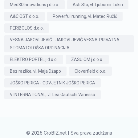
Med3DInnovations j.d.o.o.
Asti Sto, vl. Ljubomir Lokin
A&C OST d.o.o.
Powerful running, vl. Mateo Ružić
PERIBOLOS d.o.o.
VESNA JAKOVLJEVIĆ - JAKOVLJEVIĆ VESNA-PRIVATNA
STOMATOLOŠKA ORDINACIJA
ELEKTRO PORTEL j.d.o.o.
ZASU OM j.d.o.o.
Bez razlike, vl. Maja Džapo
Cloverfield d.o.o.
JOŠKO PERICA - ODVJETNIK JOŠKO PERICA
V INTERNATIONAL, vl. Lea Gautschi Vanessa
© 2026 CroBIZ.net | Sva prava zadržana