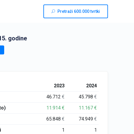
Pretraži 600.000 tvrtki
15. godine
2023
2024
46.712
€
45.798
€
to)
11.914
€
11.167
€
65.848
€
74.949
€
i
1
1