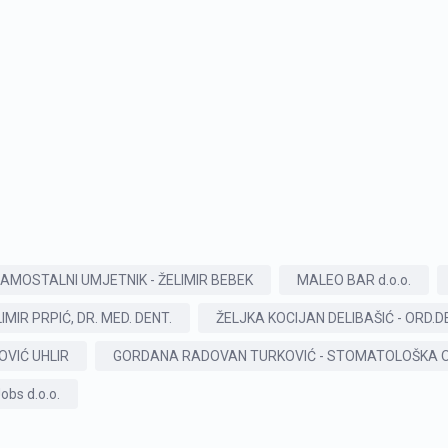
 SAMOSTALNI UMJETNIK - ŽELIMIR BEBEK
MALEO BAR d.o.o.
MIR PRPIĆ, DR. MED. DENT.
ŽELJKA KOCIJAN DELIBAŠIĆ - ORD.D
OVIĆ UHLIR
GORDANA RADOVAN TURKOVIĆ - STOMATOLOŠKA O
bs d.o.o.