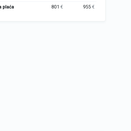
 plaća
801
€
955
€