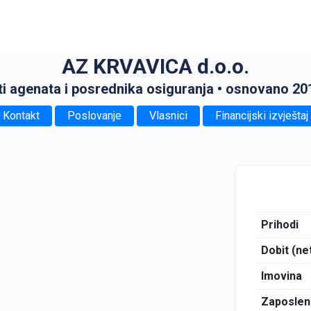
AZ KRVAVICA d.o.o.
ti agenata i posrednika osiguranja
• osnovano 20
Kontakt
Poslovanje
Vlasnici
Financijski izvještaj
Prihodi
Dobit (ne
Imovina
Zaposlen