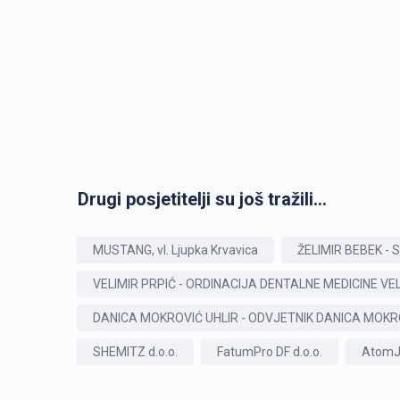
Drugi posjetitelji su još tražili...
MUSTANG, vl. Ljupka Krvavica
ŽELIMIR BEBEK -
VELIMIR PRPIĆ - ORDINACIJA DENTALNE MEDICINE VELI
DANICA MOKROVIĆ UHLIR - ODVJETNIK DANICA MOKR
SHEMITZ d.o.o.
FatumPro DF d.o.o.
AtomJo