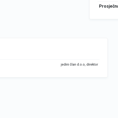
Prosječna
jedini član d.o.o, direktor