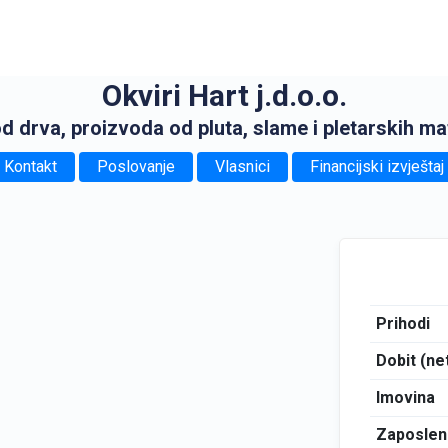
Okviri Hart j.d.o.o.
 drva, proizvoda od pluta, slame i pletarskih mat
Kontakt
Poslovanje
Vlasnici
Financijski izvještaj
Prihodi
Dobit (ne
Imovina
Zaposlen