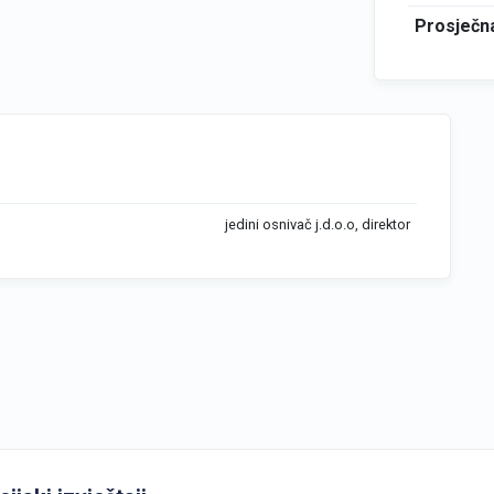
Prosječna
jedini osnivač j.d.o.o, direktor