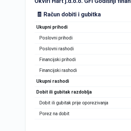
Okviri Hart j.d.o.o. GFI Godišnji finan
🧾 Račun dobiti i gubitka
Ukupni prihodi
Poslovni prihodi
Poslovni rashodi
Financijski prihodi
Financijski rashodi
Ukupni rashodi
Dobit ili gubitak razdoblja
Dobit ili gubitak prije oporezivanja
Porez na dobit