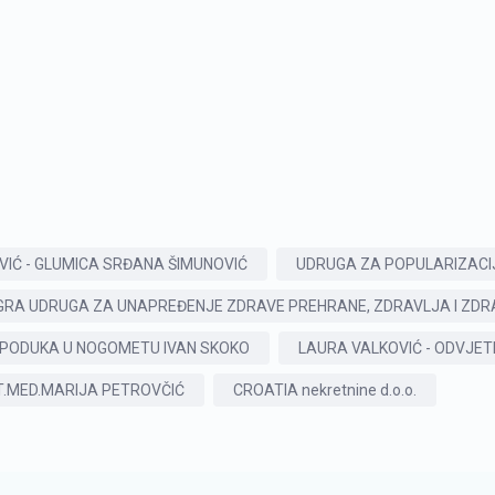
IĆ - GLUMICA SRĐANA ŠIMUNOVIĆ
UDRUGA ZA POPULARIZACI
GRA UDRUGA ZA UNAPREĐENJE ZDRAVE PREHRANE, ZDRAVLJA I ZDR
PODUKA U NOGOMETU IVAN SKOKO
LAURA VALKOVIĆ - ODVJET
T.MED.MARIJA PETROVČIĆ
CROATIA nekretnine d.o.o.