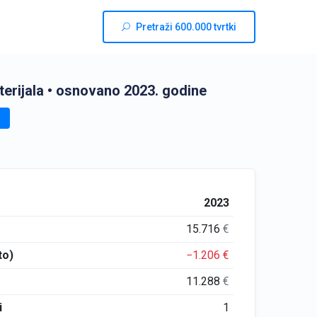
Pretraži 600.000 tvrtki
erijala
• osnovano 2023. godine
2023
15.716
€
to)
−1.206
€
11.288
€
i
1