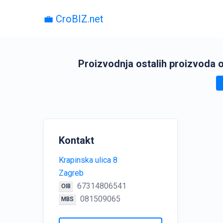
💼 CroBIZ.net
Proizvodnja ostalih proizvoda od
Kontakt
Krapinska ulica 8
Zagreb
67314806541
OIB
081509065
MBS