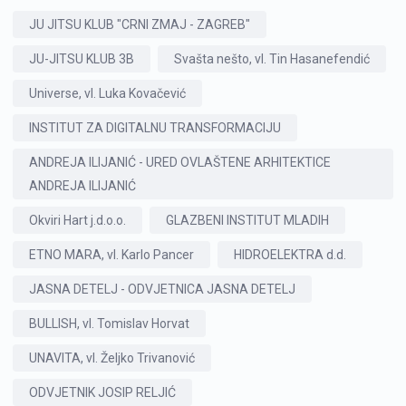
JU JITSU KLUB "CRNI ZMAJ - ZAGREB"
JU-JITSU KLUB 3B
Svašta nešto, vl. Tin Hasanefendić
Universe, vl. Luka Kovačević
INSTITUT ZA DIGITALNU TRANSFORMACIJU
ANDREJA ILIJANIĆ - URED OVLAŠTENE ARHITEKTICE
ANDREJA ILIJANIĆ
Okviri Hart j.d.o.o.
GLAZBENI INSTITUT MLADIH
ETNO MARA, vl. Karlo Pancer
HIDROELEKTRA d.d.
JASNA DETELJ - ODVJETNICA JASNA DETELJ
BULLISH, vl. Tomislav Horvat
UNAVITA, vl. Željko Trivanović
ODVJETNIK JOSIP RELJIĆ