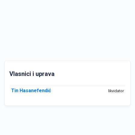
Vlasnici i uprava
Tin Hasanefendić
likvidator