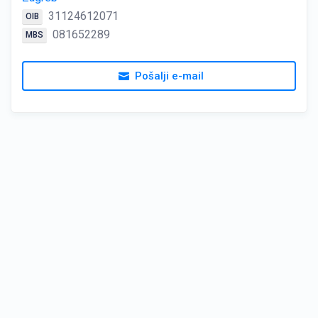
31124612071
OIB
081652289
MBS
Pošalji e-mail