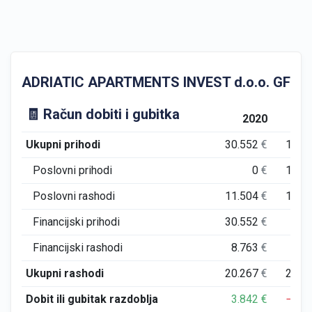
ADRIATIC APARTMENTS INVEST d.o.o. GFI Godiš
🧾 Račun dobiti i gubitka
2020
Ukupni prihodi
30.552
€
160.
Poslovni prihodi
0
€
159.
Poslovni rashodi
11.504
€
154.
Financijski prihodi
30.552
€
1.
Financijski rashodi
8.763
€
45.
Ukupni rashodi
20.267
€
200.
Dobit ili gubitak razdoblja
3.842
€
−39.