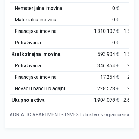
Nematerijalna imovina
0
€
Materijalna imovina
0
€
Financijska imovina
1.310.107
€
1.323.
Potraživanja
0
€
Kratkotrajna imovina
593.904
€
1.330.
Potraživanja
346.464
€
212.
Financijska imovina
17.254
€
213.
Novac u banci i blagajni
228.528
€
249.
Ukupno aktiva
1.904.078
€
2.654.
ADRIATIC APARTMENTS INVEST društvo s ograničenom odgov