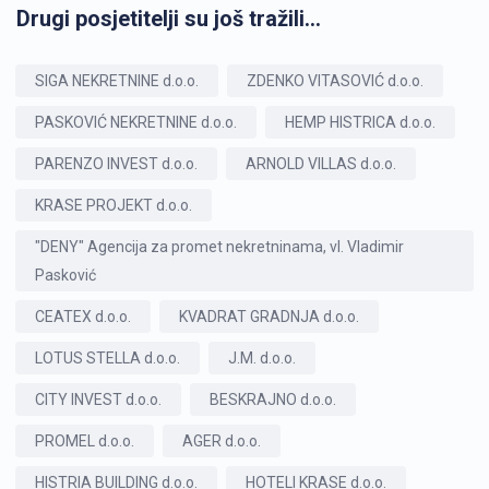
Drugi posjetitelji su još tražili...
SIGA NEKRETNINE d.o.o.
ZDENKO VITASOVIĆ d.o.o.
PASKOVIĆ NEKRETNINE d.o.o.
HEMP HISTRICA d.o.o.
PARENZO INVEST d.o.o.
ARNOLD VILLAS d.o.o.
KRASE PROJEKT d.o.o.
"DENY" Agencija za promet nekretninama, vl. Vladimir
Pasković
CEATEX d.o.o.
KVADRAT GRADNJA d.o.o.
LOTUS STELLA d.o.o.
J.M. d.o.o.
CITY INVEST d.o.o.
BESKRAJNO d.o.o.
PROMEL d.o.o.
AGER d.o.o.
HISTRIA BUILDING d.o.o.
HOTELI KRASE d.o.o.