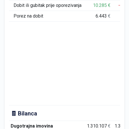
Dobit ili gubitak prije oporezivanja
10.285
€
−39.
Porez na dobit
6.443
€
🧾 Bilanca
Dugotrajna imovina
1.310.107
€
1.323.