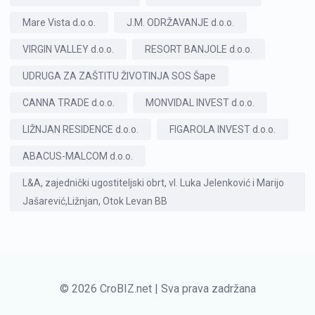
Mare Vista d.o.o.
J.M. ODRŽAVANJE d.o.o.
VIRGIN VALLEY d.o.o.
RESORT BANJOLE d.o.o.
UDRUGA ZA ZAŠTITU ŽIVOTINJA SOS Šape
CANNA TRADE d.o.o.
MONVIDAL INVEST d.o.o.
LIŽNJAN RESIDENCE d.o.o.
FIGAROLA INVEST d.o.o.
ABACUS-MALCOM d.o.o.
L&A, zajednički ugostiteljski obrt, vl. Luka Jelenković i Marijo
Jašarević,Ližnjan, Otok Levan BB
© 2026 CroBIZ.net | Sva prava zadržana