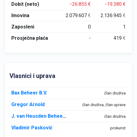
Dobit (neto)
−26.855
€
−19.380
€
Imovina
2.079.607
€
2.136.945
€
Zaposleni
0
1
Prosječna plaća
-
419
€
Vlasnici i uprava
Bax Beheer B.V.
član društva
Gregor Arnold
član društva, član uprave
J. van Heusden Beheer B.V.
član društva
Vladimir Pasković
prokurist