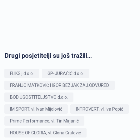
Drugi posjetitelji su još tražili...
FLIKS j.d.o.o.
GP-JURAČIĆ d.o.o.
FRANJO MATKOVIĆ I IGOR BEZJAK ZAJ.ODV.URED
BOD UGOSTITELJSTVO d.o.o.
IM SPORT, vl. Ivan Mijolović
INTROVERT, vl. Iva Popić
Prime Performance, vl. Tin Mirjanić
HOUSE OF GLORIA, vl. Gloria Grulović