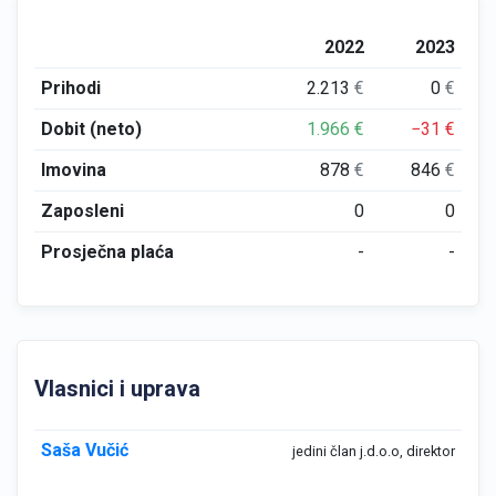
2022
2023
Prihodi
2.213
€
0
€
Dobit (neto)
1.966
€
−31
€
Imovina
878
€
846
€
Zaposleni
0
0
Prosječna plaća
-
-
Vlasnici i uprava
Saša Vučić
jedini član j.d.o.o, direktor