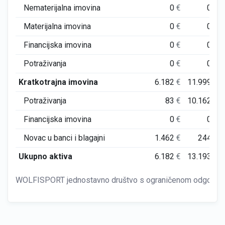
Nematerijalna imovina
0
€
0
€
Materijalna imovina
0
€
0
€
Financijska imovina
0
€
0
€
Potraživanja
0
€
0
€
Kratkotrajna imovina
6.182
€
11.999
€
Potraživanja
83
€
10.162
€
Financijska imovina
0
€
0
€
Novac u banci i blagajni
1.462
€
244
€
Ukupno aktiva
6.182
€
13.193
€
WOLFISPORT jednostavno društvo s ograničenom odgovorn