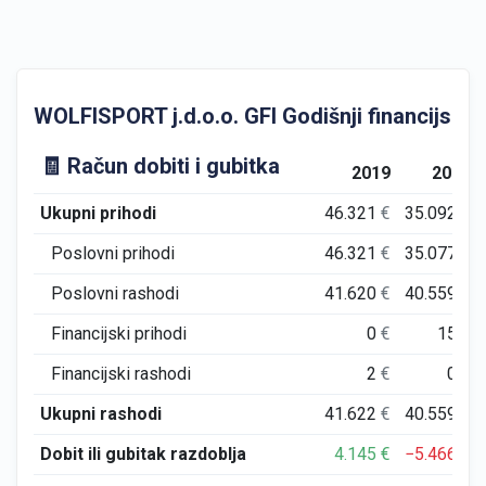
WOLFISPORT j.d.o.o. GFI Godišnji financijski iz
🧾 Račun dobiti i gubitka
2019
2020
Ukupni prihodi
46.321
€
35.092
€
Poslovni prihodi
46.321
€
35.077
€
Poslovni rashodi
41.620
€
40.559
€
Financijski prihodi
0
€
15
€
Financijski rashodi
2
€
0
€
Ukupni rashodi
41.622
€
40.559
€
Dobit ili gubitak razdoblja
4.145
€
−5.466
€