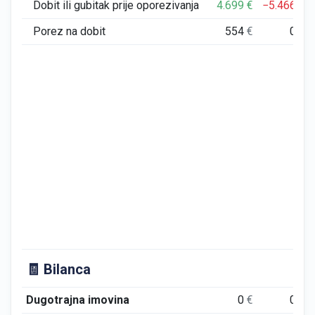
Dobit ili gubitak prije oporezivanja
4.699
€
−5.466
€
Porez na dobit
554
€
0
€
🧾 Bilanca
Dugotrajna imovina
0
€
0
€