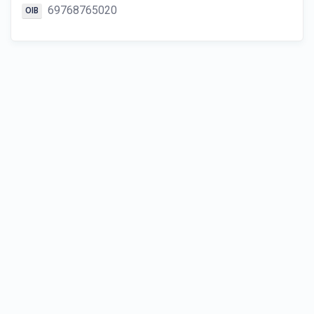
69768765020
OIB