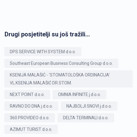
Drugi posjetitelji su još tražili...
DPS SERVICE WITH SYSTEM d.o.o.
Southeast European Business Consulting Group d.o.o.
KSENIJA MALAŠIĆ - 'STOMATOLOŠKA ORDINACIJA'
VL.KSENIJA MALAŠIĆ DR.STOM.
NEXT POINT d.o.o.
OMNIA INFINITE j.d.o.o.
RAVNO DO DNA j.d.o.o.
NAJBOLJI SNOVI j.d.o.o.
360 PROVIDEO d.o.o.
DELTA TERMINALI d.o.o.
AZIMUT TURIST d.o.o.