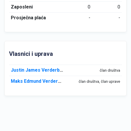
Zaposleni
0
0
Prosječna plaća
-
-
Vlasnici i uprava
Justin James Verderber
član društva
Maks Edmund Verderber
član društva, član uprave