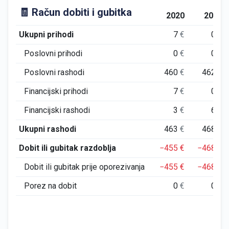
🧾 Račun dobiti i gubitka
2020
2021
Ukupni prihodi
7
€
0
€
Poslovni prihodi
0
€
0
€
Poslovni rashodi
460
€
462
€
Financijski prihodi
7
€
0
€
Financijski rashodi
3
€
6
€
Ukupni rashodi
463
€
468
€
Dobit ili gubitak razdoblja
−455
€
−468
€
Dobit ili gubitak prije oporezivanja
−455
€
−468
€
Porez na dobit
0
€
0
€