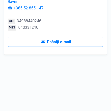
Ravni
☎ +385 52 855 147
34988440246
OIB
040331210
MBS
Pošalji e-mail