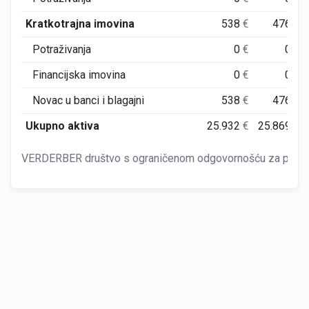
Kratkotrajna imovina
538
€
476
€
Potraživanja
0
€
0
€
Financijska imovina
0
€
0
€
Novac u banci i blagajni
538
€
476
€
Ukupno aktiva
25.932
€
25.869
€
VERDERBER društvo s ograničenom odgovornošću za poslovan