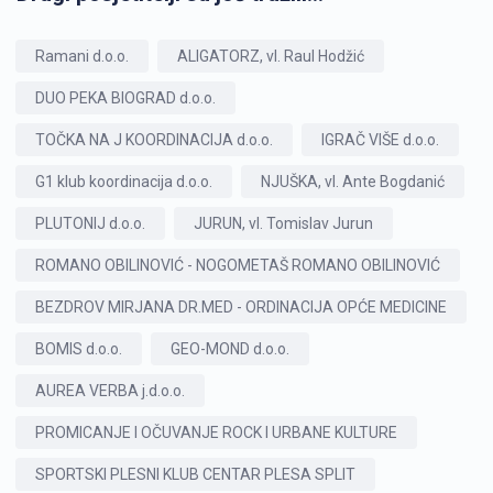
Ramani d.o.o.
ALIGATORZ, vl. Raul Hodžić
DUO PEKA BIOGRAD d.o.o.
TOČKA NA J KOORDINACIJA d.o.o.
IGRAČ VIŠE d.o.o.
G1 klub koordinacija d.o.o.
NJUŠKA, vl. Ante Bogdanić
PLUTONIJ d.o.o.
JURUN, vl. Tomislav Jurun
ROMANO OBILINOVIĆ - NOGOMETAŠ ROMANO OBILINOVIĆ
BEZDROV MIRJANA DR.MED - ORDINACIJA OPĆE MEDICINE
BOMIS d.o.o.
GEO-MOND d.o.o.
AUREA VERBA j.d.o.o.
PROMICANJE I OČUVANJE ROCK I URBANE KULTURE
SPORTSKI PLESNI KLUB CENTAR PLESA SPLIT