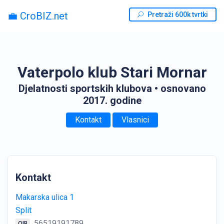
💼 CroBIZ.net
Pretraži 600k tvrtki
Vaterpolo klub Stari Mornar
Djelatnosti sportskih klubova
• osnovano
2017. godine
Kontakt
Vlasnici
Kontakt
Makarska ulica 1
Split
56519191789
OIB