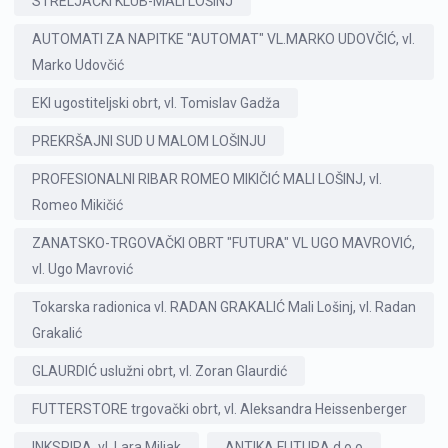
STRELJAČKI KLUB-MALI LOŠINJ
AUTOMATI ZA NAPITKE "AUTOMAT" VL.MARKO UDOVČIĆ, vl.
Marko Udovčić
EKI ugostiteljski obrt, vl. Tomislav Gadža
PREKRŠAJNI SUD U MALOM LOŠINJU
PROFESIONALNI RIBAR ROMEO MIKIČIĆ MALI LOŠINJ, vl.
Romeo Mikičić
ZANATSKO-TRGOVAČKI OBRT "FUTURA" VL UGO MAVROVIĆ,
vl. Ugo Mavrović
Tokarska radionica vl. RADAN GRAKALIĆ Mali Lošinj, vl. Radan
Grakalić
GLAURDIĆ uslužni obrt, vl. Zoran Glaurdić
FUTTERSTORE trgovački obrt, vl. Aleksandra Heissenberger
INKSPIRA, vl. Lara Miljak
ANTIKA FUTURA d.o.o