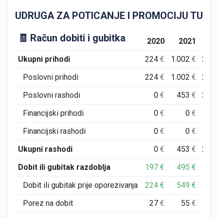
UDRUGA ZA POTICANJE I PROMOCIJU TURIZMA "Ć
🧾 Račun dobiti i gubitka
2020
2021
202
Ukupni prihodi
224
€
1.002
€
299
Poslovni prihodi
224
€
1.002
€
299
Poslovni rashodi
0
€
453
€
242
Financijski prihodi
0
€
0
€
0
Financijski rashodi
0
€
0
€
0
Ukupni rashodi
0
€
453
€
242
Dobit ili gubitak razdoblja
197
€
495
€
51
Dobit ili gubitak prije oporezivanja
224
€
549
€
57
Porez na dobit
27
€
55
€
6