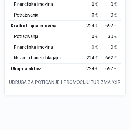
Financijska imovina
0
€
0
€
0
Potraživanja
0
€
0
€
0
Kratkotrajna imovina
224
€
692
€
743
Potraživanja
0
€
30
€
0
Financijska imovina
0
€
0
€
0
Novac u banci i blagajni
224
€
662
€
743
Ukupno aktiva
224
€
692
€
743
UDRUGA ZA POTICANJE I PROMOCIJU TURIZMA "ĆIRIBIRIB