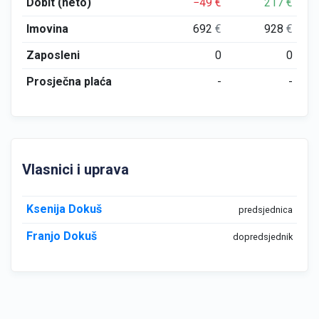
Dobit (neto)
−49
€
217
€
Imovina
692
€
928
€
Zaposleni
0
0
Prosječna plaća
-
-
Vlasnici i uprava
Ksenija Dokuš
predsjednica
Franjo Dokuš
dopredsjednik