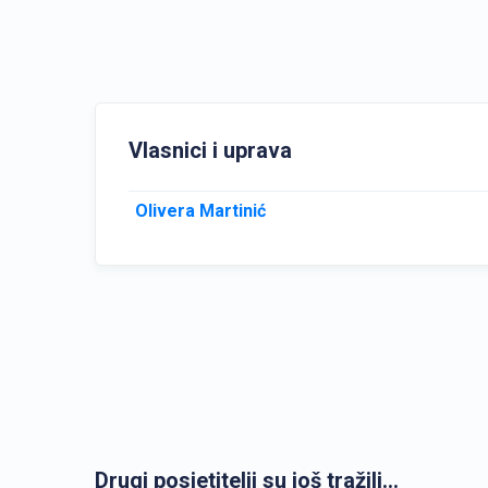
Vlasnici i uprava
Olivera Martinić
Drugi posjetitelji su još tražili...