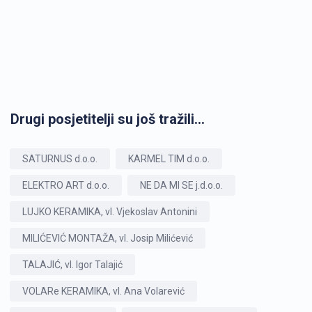
Drugi posjetitelji su još tražili...
SATURNUS d.o.o.
KARMEL TIM d.o.o.
ELEKTRO ART d.o.o.
NE DA MI SE j.d.o.o.
LUJKO KERAMIKA, vl. Vjekoslav Antonini
MILIĆEVIĆ MONTAŽA, vl. Josip Milićević
TALAJIĆ, vl. Igor Talajić
VOLARe KERAMIKA, vl. Ana Volarević