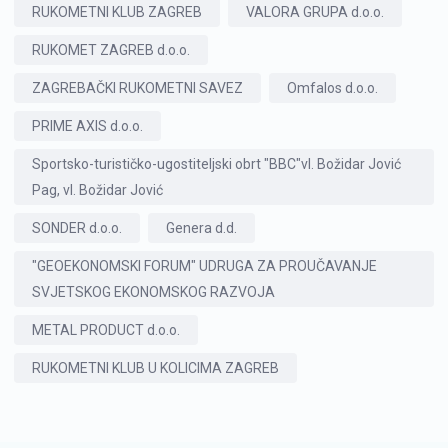
RUKOMETNI KLUB ZAGREB
VALORA GRUPA d.o.o.
RUKOMET ZAGREB d.o.o.
ZAGREBAČKI RUKOMETNI SAVEZ
Omfalos d.o.o.
PRIME AXIS d.o.o.
Sportsko-turističko-ugostiteljski obrt "BBC"vl. Božidar Jović
Pag, vl. Božidar Jović
SONDER d.o.o.
Genera d.d.
"GEOEKONOMSKI FORUM" UDRUGA ZA PROUČAVANJE
SVJETSKOG EKONOMSKOG RAZVOJA
METAL PRODUCT d.o.o.
RUKOMETNI KLUB U KOLICIMA ZAGREB