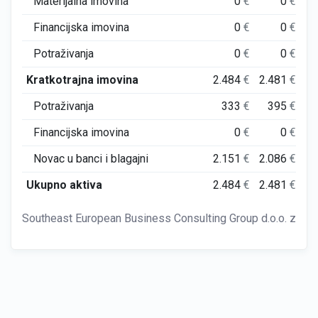
Materijalna imovina
0
€
0
€
Financijska imovina
0
€
0
€
Potraživanja
0
€
0
€
Kratkotrajna imovina
2.484
€
2.481
€
2.
Potraživanja
333
€
395
€
Financijska imovina
0
€
0
€
Novac u banci i blagajni
2.151
€
2.086
€
2.
Ukupno aktiva
2.484
€
2.481
€
2.
Southeast European Business Consulting Group d.o.o. za trg