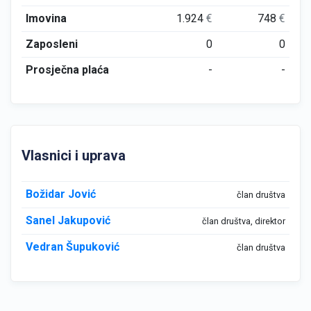
Imovina
1.924
€
748
€
Zaposleni
0
0
Prosječna plaća
-
-
Vlasnici i uprava
Božidar Jović
član društva
Sanel Jakupović
član društva, direktor
Vedran Šupuković
član društva