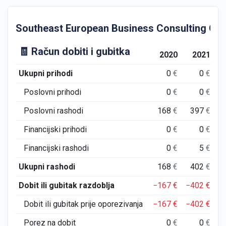
Southeast European Business Consulting Group 
🧾 Račun dobiti i gubitka
2020
2021
Ukupni prihodi
0
€
0
€
5.
Poslovni prihodi
0
€
0
€
5.
Poslovni rashodi
168
€
397
€
6.
Financijski prihodi
0
€
0
€
Financijski rashodi
0
€
5
€
Ukupni rashodi
168
€
402
€
6.
Dobit ili gubitak razdoblja
−167
€
−402
€
−
Dobit ili gubitak prije oporezivanja
−167
€
−402
€
−
Porez na dobit
0
€
0
€