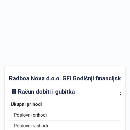
Radboa Nova d.o.o. GFI Godišnji financijski izv
🧾 Račun dobiti i gubitka
202
Ukupni prihodi
0
Poslovni prihodi
0
Poslovni rashodi
11