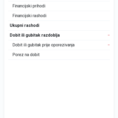
Financijski prihodi
0
Financijski rashodi
0
Ukupni rashodi
11
Dobit ili gubitak razdoblja
−11
Dobit ili gubitak prije oporezivanja
−11
Porez na dobit
0