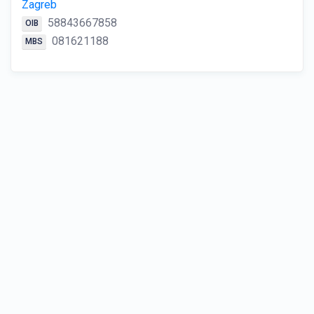
Zagreb
58843667858
OIB
081621188
MBS