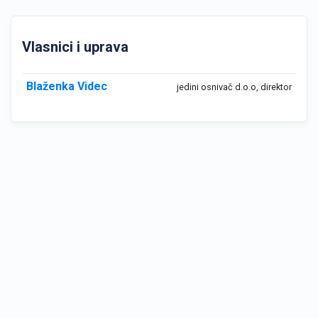
Vlasnici i uprava
Blaženka Videc
jedini osnivač d.o.o, direktor