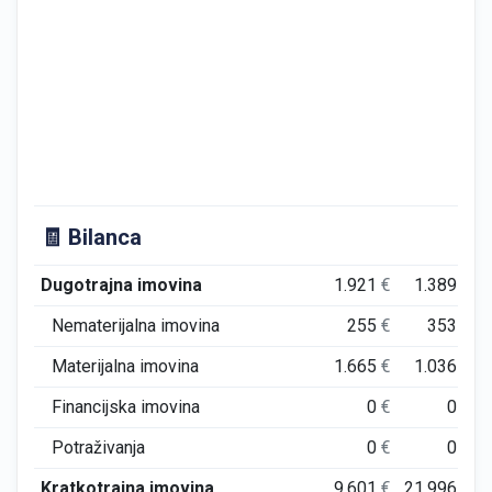
🧾 Bilanca
Dugotrajna imovina
1.921
€
1.389
€
Nematerijalna imovina
255
€
353
€
Materijalna imovina
1.665
€
1.036
€
Financijska imovina
0
€
0
€
Potraživanja
0
€
0
€
Kratkotrajna imovina
9.601
€
21.996
€