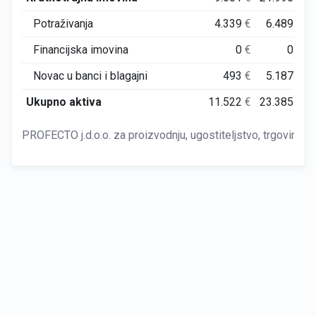
Potraživanja
4.339
€
6.489
€
Financijska imovina
0
€
0
€
Novac u banci i blagajni
493
€
5.187
€
Ukupno aktiva
11.522
€
23.385
€
PROFECTO j.d.o.o. za proizvodnju, ugostiteljstvo, trgovinu i