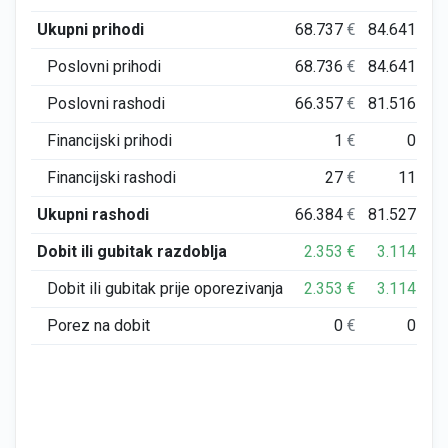
Ukupni prihodi
68.737
€
84.641
€
Poslovni prihodi
68.736
€
84.641
€
Poslovni rashodi
66.357
€
81.516
€
Financijski prihodi
1
€
0
€
Financijski rashodi
27
€
11
€
Ukupni rashodi
66.384
€
81.527
€
Dobit ili gubitak razdoblja
2.353
€
3.114
€
Dobit ili gubitak prije oporezivanja
2.353
€
3.114
€
Porez na dobit
0
€
0
€