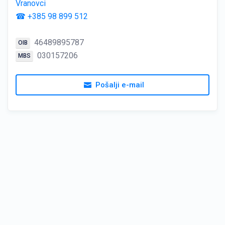
Vranovci
☎ +385 98 899 512
46489895787
OIB
030157206
MBS
Pošalji e-mail