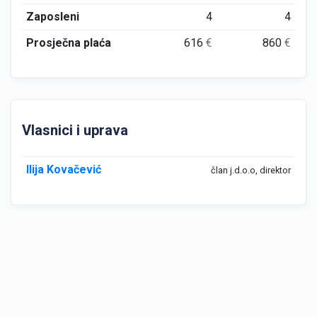
Zaposleni
4
4
Prosječna plaća
616
€
860
€
Vlasnici i uprava
Ilija Kovačević
član j.d.o.o, direktor