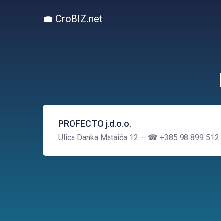
💼 CroBIZ.net
PROFECTO j.d.o.o.
Ulica Danka Mataića 12
— ☎ +385 98 899 512