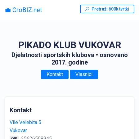
💼 CroBIZ.net
Pretraži 600k tvrtki
PIKADO KLUB VUKOVAR
Djelatnosti sportskih klubova
• osnovano
2017. godine
Kontakt
Vlasnici
Kontakt
Vile Velebita 5
Vukovar
35626508945
OIB