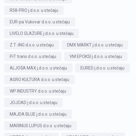
R58-PRO j.d.o.o. u stečaju
EUR-pa Vukovar d.o.o. u stečaju
LIVELO GLAZURE j.d.o.o. u stečaju
Z.T.-ING d.o.o. u stečaju
DMX MARKT j.d.o.o. u stečaju
PiT trans d.o.o. u stečaju
VM EPOKSI j.d.o.o. u stečaju
ALJOŠA MAX j.d.o.o. u stečaju
EURED j.d.o.o. u stečaju
AGRO KULTURA d.o.o. u stečaju
WP INDUSTRY d.o.o. u stečaju
JOJOAD j.d.o.o. u stečaju
MAJDA BLUE j.d.o.o. u stečaju
MARINUS LUPUS d.o.o. u stečaju