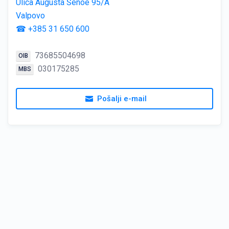
Ulica Augusta Šenoe 95/A
Valpovo
☎ +385 31 650 600
73685504698
OIB
030175285
MBS
Pošalji e-mail