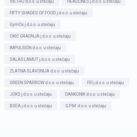
VIETRO d.o.o. u stečaju
HEADLINES j.d.o.o. u stečaju
FIFTY SHADES OF FOOD j.d.o.o. u stečaju
GymOs j.d.o.o. u stečaju
OKIĆ GRADNJA j.d.o.o. u stečaju
IMPULSION d.o.o. u stečaju
SALAŠ LAMUT j.d.o.o. u stečaju
ZLATNA SLAVONIJA d.o.o. u stečaju
GREEN SPARROW d.o.o. u stečaju
FEI j.d.o.o. u stečaju
JOKS j.d.o.o. u stečaju
DANKONIK d.o.o. u stečaju
BSEA j.d.o.o. u stečaju
G.P.M. d.o.o. u stečaju