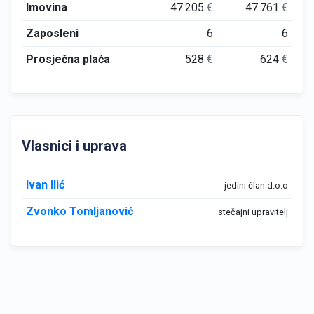
Imovina
47.205
€
47.761
€
Zaposleni
6
6
Prosječna plaća
528
€
624
€
Vlasnici i uprava
Ivan Ilić
jedini član d.o.o
Zvonko Tomljanović
stečajni upravitelj