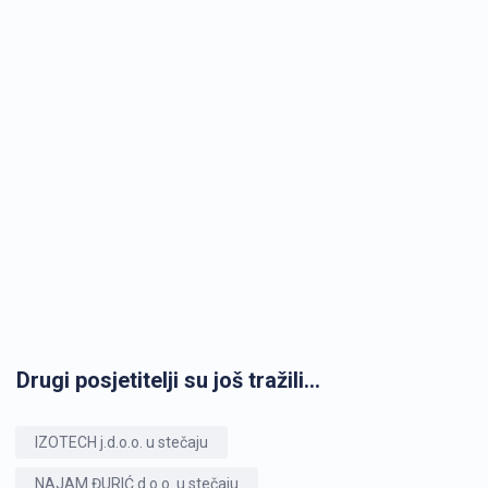
Drugi posjetitelji su još tražili...
IZOTECH j.d.o.o. u stečaju
NAJAM ĐURIĆ d.o.o. u stečaju