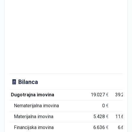
🧾 Bilanca
Dugotrajna imovina
19.027
€
39.216
Nematerijalna imovina
0
€
0
Materijalna imovina
5.428
€
11.649
Financijska imovina
6.636
€
6.636