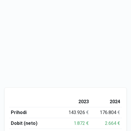
2023
2024
Prihodi
143.926
€
176.804
€
Dobit (neto)
1.872
€
2.664
€