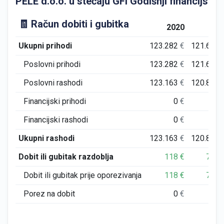
PELE d.o.o. u stečaju GFI Godišnji financijski i
🧾 Račun dobiti i gubitka
2020
202
Ukupni prihodi
123.282
€
121.692
Poslovni prihodi
123.282
€
121.692
Poslovni rashodi
123.163
€
120.896
Financijski prihodi
0
€
0
Financijski rashodi
0
€
0
Ukupni rashodi
123.163
€
120.896
Dobit ili gubitak razdoblja
118
€
796
Dobit ili gubitak prije oporezivanja
118
€
796
Porez na dobit
0
€
0