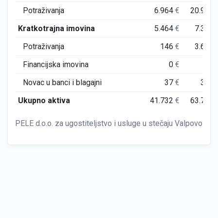
Potraživanja
6.964
€
20.931
Kratkotrajna imovina
5.464
€
7.340
Potraživanja
146
€
3.605
Financijska imovina
0
€
0
Novac u banci i blagajni
37
€
314
Ukupno aktiva
41.732
€
63.797
PELE d.o.o. za ugostiteljstvo i usluge u stečaju Valpovo