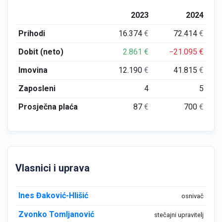
2023
2024
Prihodi
16.374
€
72.414
€
Dobit (neto)
2.861
€
−21.095
€
Imovina
12.190
€
41.815
€
Zaposleni
4
5
Prosječna plaća
87
€
700
€
Vlasnici i uprava
Ines Đaković-Hlišić
osnivač
Zvonko Tomljanović
stečajni upravitelj