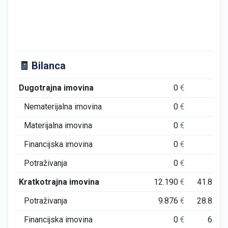
🧾 Bilanca
Dugotrajna imovina
0
€
0
Nematerijalna imovina
0
€
0
Materijalna imovina
0
€
0
Financijska imovina
0
€
0
Potraživanja
0
€
0
Kratkotrajna imovina
12.190
€
41.815
Potraživanja
9.876
€
28.829
Financijska imovina
0
€
620