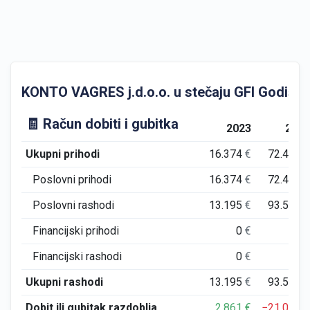
KONTO VAGRES j.d.o.o. u stečaju GFI Godišnji f
🧾 Račun dobiti i gubitka
2023
202
Ukupni prihodi
16.374
€
72.414
Poslovni prihodi
16.374
€
72.414
Poslovni rashodi
13.195
€
93.509
Financijski prihodi
0
€
0
Financijski rashodi
0
€
0
Ukupni rashodi
13.195
€
93.509
Dobit ili gubitak razdoblja
2.861
€
−21.095