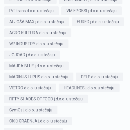
PiT trans d.o.o. u stečaju
VM EPOKSI j.d.o.o. u stečaju
ALJOŠA MAX j.d.o.o. u stečaju
EURED j.d.o.o. u stečaju
AGRO KULTURA d.o.o. u stečaju
WP INDUSTRY d.o.o. u stečaju
JOJOAD j.d.o.o. u stečaju
MAJDA BLUE j.d.o.o. u stečaju
MARINUS LUPUS d.o.o. u stečaju
PELE d.o.o. u stečaju
VIETRO d.o.o. u stečaju
HEADLINES j.d.o.o. u stečaju
FIFTY SHADES OF FOOD j.d.o.o. u stečaju
GymOs j.d.o.o. u stečaju
OKIĆ GRADNJA j.d.o.o. u stečaju