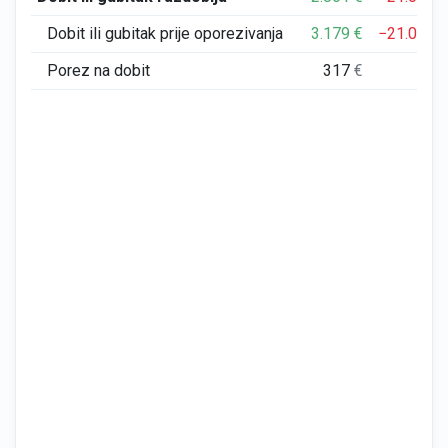
Dobit ili gubitak prije oporezivanja
3.179
€
−21.095
Porez na dobit
317
€
0