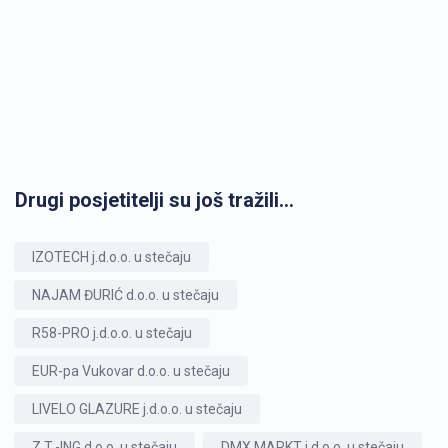
Drugi posjetitelji su još tražili...
IZOTECH j.d.o.o. u stečaju
NAJAM ĐURIĆ d.o.o. u stečaju
R58-PRO j.d.o.o. u stečaju
EUR-pa Vukovar d.o.o. u stečaju
LIVELO GLAZURE j.d.o.o. u stečaju
Z.T.-ING d.o.o. u stečaju
DMX MARKT j.d.o.o. u stečaju