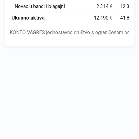
Novac u banci i blagajni
2.314
€
12.365
Ukupno aktiva
12.190
€
41.815
KONTO VAGRES jednostavno društvo s ograničenom odgovor