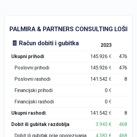
PALMIRA & PARTNERS CONSULTING LOŠINJ d.o.o.
🧾 Račun dobiti i gubitka
2023
20
Ukupni prihodi
145.926
€
476.51
Poslovni prihodi
145.926
€
476.51
Poslovni rashodi
141.542
€
8.39
Financijski prihodi
0
€
Financijski rashodi
0
€
Ukupni rashodi
141.542
€
8.39
Dobit ili gubitak razdoblja
3.945
€
468.11
Dobit ili gubitak prije oporezivanja
4.383
€
468.11