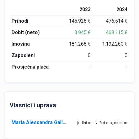
2023
2024
Prihodi
145.926
€
476.514
€
Dobit (neto)
3.945
€
468.115
€
Imovina
181.268
€
1.192.260
€
Zaposleni
0
0
Prosječna plaća
-
-
Vlasnici i uprava
Maria Alessandra Galluzzi
jedini osnivač d.o.o, direktor