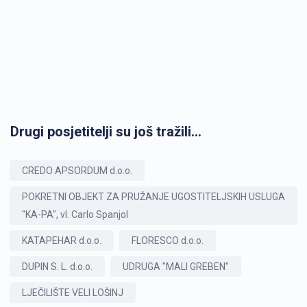
Drugi posjetitelji su još tražili...
CREDO APSORDUM d.o.o.
POKRETNI OBJEKT ZA PRUŽANJE UGOSTITELJSKIH USLUGA
"KA-PA", vl. Carlo Spanjol
KATAPEHAR d.o.o.
FLORESCO d.o.o.
DUPIN S. L. d.o.o.
UDRUGA "MALI GREBEN"
LJEČILIŠTE VELI LOŠINJ