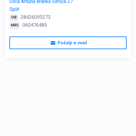
Ulica Antuna Branka Šimića 27
Split
28426095273
OIB
060476485
MBS
Pošalji e-mail