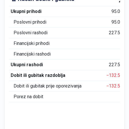
202
Ukupni prihodi
95.025
Poslovni prihodi
95.025
Poslovni rashodi
227.579
Financijski prihodi
0
Financijski rashodi
10
Ukupni rashodi
227.589
Dobit ili gubitak razdoblja
−132.563
Dobit ili gubitak prije oporezivanja
−132.563
Porez na dobit
0