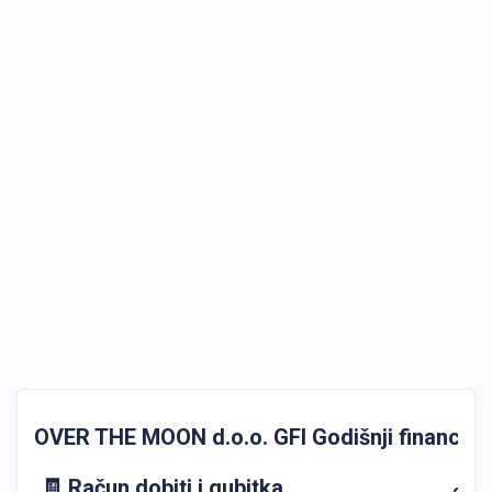
OVER THE MOON d.o.o. GFI Godišnji financijski
🧾 Račun dobiti i gubitka