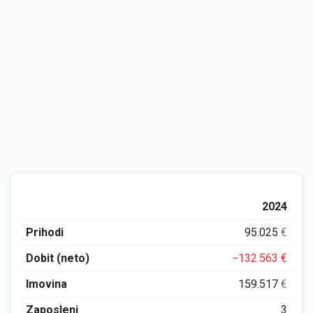
2024
Prihodi
95.025
€
Dobit (neto)
−132.563
€
Imovina
159.517
€
Zaposleni
3