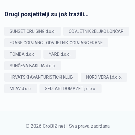
Drugi posjetitelji su još tražili...
SUNSET CRUISING d.o.o.
ODVJETNIK ŽELJKO LONČAR
FRANE GORJANC - ODVJETNIK-GORJANC FRANE
TOMBA d.o.o.
YARD d.o.o.
SUNČEVA BAKLJA d.o.o.
HRVATSKI AVANTURISTIČKI KLUB
NORD VERA j.d.o.o.
MLAV d.o.o.
SEDLAR I DOMAZET j.d.o.o.
© 2026 CroBIZ.net | Sva prava zadržana