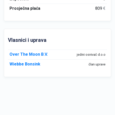
Prosječna plaća
809
€
Vlasnici i uprava
Over The Moon B.V.
jedini osnivač d.o.o
Wiebbe Bonsink
član uprave