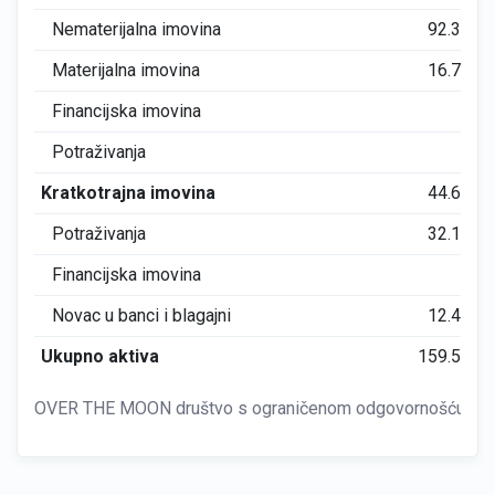
Nematerijalna imovina
92.344
Materijalna imovina
16.717
Financijska imovina
0
Potraživanja
0
Kratkotrajna imovina
44.605
Potraživanja
32.138
Financijska imovina
0
Novac u banci i blagajni
12.466
Ukupno aktiva
159.517
OVER THE MOON društvo s ograničenom odgovornošću za turiz