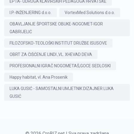
EPTA- UDRUGA KLAVIRSKIH PEDAGOGA HRVATSKE
I.P.-INŽENJERING d.o.o.
VortexMed Solutions d.o.o.
OBAVLJANJE ŠPORTSKE OBUKE-NOGOMET-IGOR
GABRIJELIĆ
FILOZOFSKO-TEOLOŠKI INSTITUT DRUŽBE ISUSOVE
OBRT ZA ČIŠĆENJE LINDI ,VL. XHEVAD DEVA
PROFESIONALNI IGRAČ NOGOMETAŠ,GOCE SEDLOSKI
Happy habitat, vl. Ana Prosenik
LUKA GUSIĆ - SAMOSTALNI UMJETNIK DIZAJNER LUKA
GUSIĆ
© 2026 CroBIZ.net | Sva prava zadržana