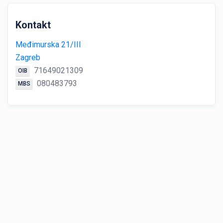
Kontakt
Međimurska 21/III
Zagreb
71649021309
OIB
080483793
MBS