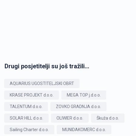
Drugi posjetitelji su još tražili...
AQUARIUS UGOSTITELJSKI OBRT
KRASE PROJEKT d.o.o.
MEGA TOP j.d.o.o.
TALENTUM d.o.o.
ZOVKO GRADNJA d.o.o.
SOLAR HILL d.o.o.
OLIWIER d.o.o.
Škuža d.o.o.
Sailing Charter d.o.o.
MUNIDAKOMERC d.o.o.