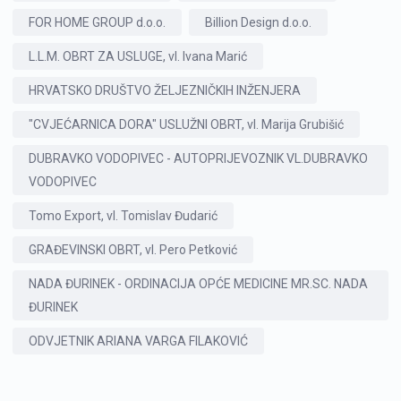
FOR HOME GROUP d.o.o.
Billion Design d.o.o.
L.L.M. OBRT ZA USLUGE, vl. Ivana Marić
HRVATSKO DRUŠTVO ŽELJEZNIČKIH INŽENJERA
"CVJEĆARNICA DORA" USLUŽNI OBRT, vl. Marija Grubišić
DUBRAVKO VODOPIVEC - AUTOPRIJEVOZNIK VL.DUBRAVKO
VODOPIVEC
Tomo Export, vl. Tomislav Đudarić
GRAĐEVINSKI OBRT, vl. Pero Petković
NADA ĐURINEK - ORDINACIJA OPĆE MEDICINE MR.SC. NADA
ĐURINEK
ODVJETNIK ARIANA VARGA FILAKOVIĆ