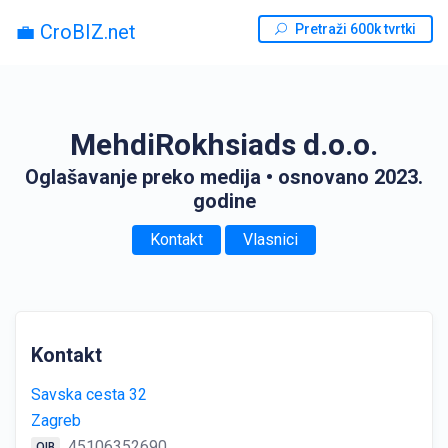
💼 CroBIZ.net
Pretraži 600k tvrtki
MehdiRokhsiads d.o.o.
Oglašavanje preko medija
• osnovano 2023.
godine
Kontakt
Vlasnici
Kontakt
Savska cesta 32
Zagreb
45106352690
OIB