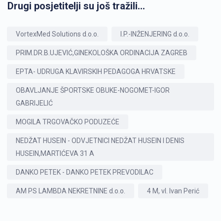
Drugi posjetitelji su još tražili...
VortexMed Solutions d.o.o.
I.P.-INŽENJERING d.o.o.
PRIM.DR.B.UJEVIĆ,GINEKOLOŠKA ORDINACIJA ZAGREB
EPTA- UDRUGA KLAVIRSKIH PEDAGOGA HRVATSKE
OBAVLJANJE ŠPORTSKE OBUKE-NOGOMET-IGOR
GABRIJELIĆ
MOGILA TRGOVAČKO PODUZEĆE
NEDŽAT HUSEIN - ODVJETNICI NEDŽAT HUSEIN I DENIS
HUSEIN,MARTIĆEVA 31 A
DANKO PETEK - DANKO PETEK PREVODILAC
AM PS LAMBDA NEKRETNINE d.o.o.
4 M, vl. Ivan Perić