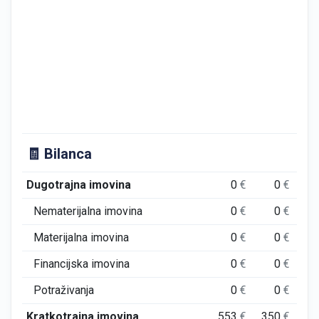
🧾 Bilanca
Dugotrajna imovina
0
€
0
€
Nematerijalna imovina
0
€
0
€
Materijalna imovina
0
€
0
€
Financijska imovina
0
€
0
€
Potraživanja
0
€
0
€
Kratkotrajna imovina
553
€
350
€
2