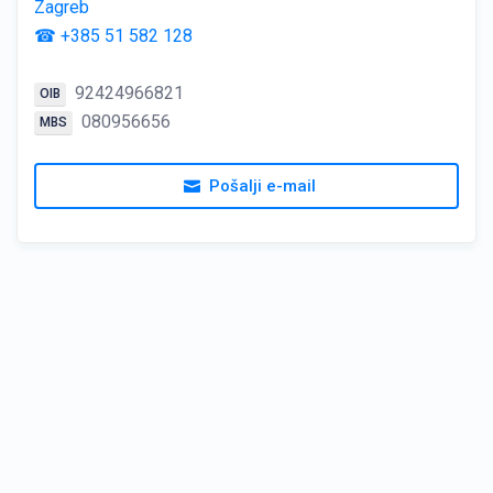
Zagreb
☎ +385 51 582 128
92424966821
OIB
080956656
MBS
Pošalji e-mail