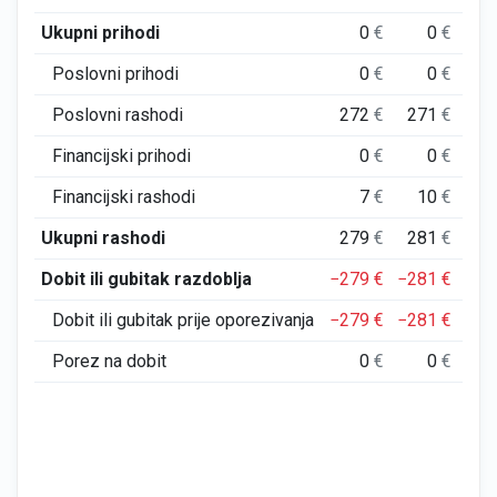
Ukupni prihodi
0
€
0
€
Poslovni prihodi
0
€
0
€
Poslovni rashodi
272
€
271
€
2
Financijski prihodi
0
€
0
€
Financijski rashodi
7
€
10
€
Ukupni rashodi
279
€
281
€
2
Dobit ili gubitak razdoblja
−279
€
−281
€
−2
Dobit ili gubitak prije oporezivanja
−279
€
−281
€
−2
Porez na dobit
0
€
0
€