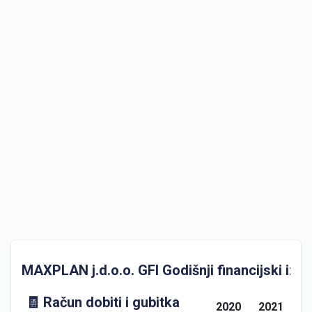
MAXPLAN j.d.o.o. GFI Godišnji financijski izvje
🧾 Račun dobiti i gubitka
2020
2021
2