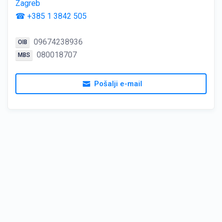
Zagreb
☎ +385 1 3842 505
09674238936
OIB
080018707
MBS
Pošalji e-mail