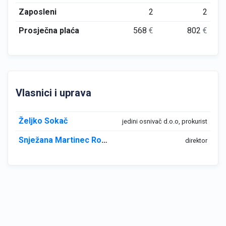
Zaposleni
2
2
Prosječna plaća
568
€
802
€
Vlasnici i uprava
Željko Sokač
jedini osnivač d.o.o, prokurist
Snježana Martinec Rostohar
direktor