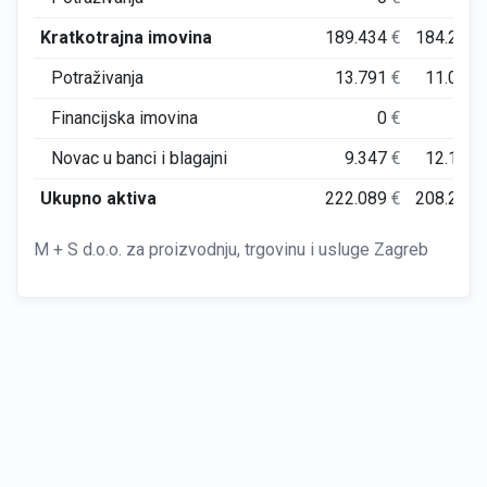
Kratkotrajna imovina
189.434
€
184.259
Potraživanja
13.791
€
11.008
Financijska imovina
0
€
0
Novac u banci i blagajni
9.347
€
12.184
Ukupno aktiva
222.089
€
208.231
M + S d.o.o. za proizvodnju, trgovinu i usluge Zagreb