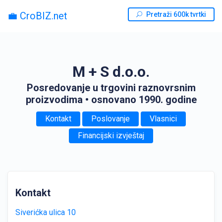
💼 CroBIZ.net
Pretraži 600k tvrtki
M + S d.o.o.
Posredovanje u trgovini raznovrsnim
proizvodima
• osnovano 1990. godine
Kontakt
Poslovanje
Vlasnici
Financijski izvještaj
Kontakt
Siverićka ulica 10