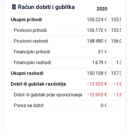
🧾 Račun dobiti i gubitka
2020
202
Ukupni prihodi
136.224
€
155.563
Poslovni prihodi
136.172
€
155.550
Poslovni rashodi
148.480
€
156.002
Financijski prihodi
51
€
14
Financijski rashodi
1.679
€
1.382
Ukupni rashodi
150.158
€
157.384
Dobit ili gubitak razdoblja
−13.935
€
−1.821
Dobit ili gubitak prije oporezivanja
−13.935
€
−1.821
Porez na dobit
0
€
0