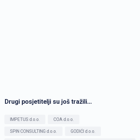
Drugi posjetitelji su još tražili...
IMPETUS d.o.o.
COA d.o.o.
SPIN CONSULTING d.o.o.
GODIĆI d.o.o.