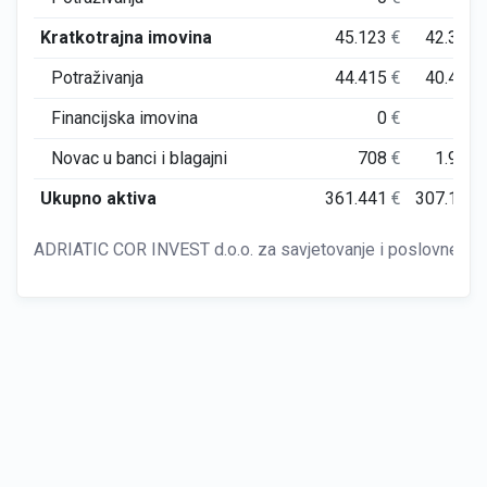
Kratkotrajna imovina
45.123
€
42.387
Potraživanja
44.415
€
40.465
Financijska imovina
0
€
0
Novac u banci i blagajni
708
€
1.922
Ukupno aktiva
361.441
€
307.196
ADRIATIC COR INVEST d.o.o. za savjetovanje i poslovne usl