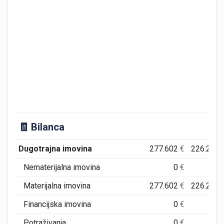
🧾 Bilanca
Dugotrajna imovina
277.602
€
226.266
Nematerijalna imovina
0
€
0
Materijalna imovina
277.602
€
226.266
Financijska imovina
0
€
0
Potraživanja
0
€
0