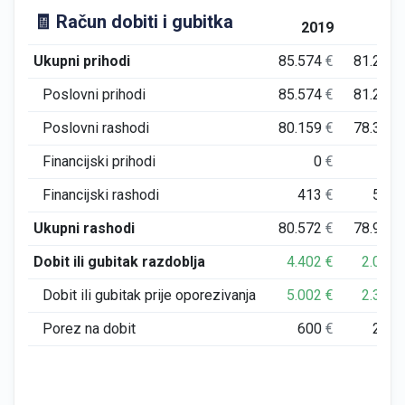
🧾 Račun dobiti i gubitka
2019
202
Ukupni prihodi
85.574
€
81.211
Poslovni prihodi
85.574
€
81.211
Poslovni rashodi
80.159
€
78.369
Financijski prihodi
0
€
0
Financijski rashodi
413
€
537
Ukupni rashodi
80.572
€
78.905
Dobit ili gubitak razdoblja
4.402
€
2.029
Dobit ili gubitak prije oporezivanja
5.002
€
2.306
Porez na dobit
600
€
277