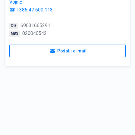
Vojnić
☎ +385 47 600 113
69031665291
OIB
020040542
MBS
Pošalji e-mail