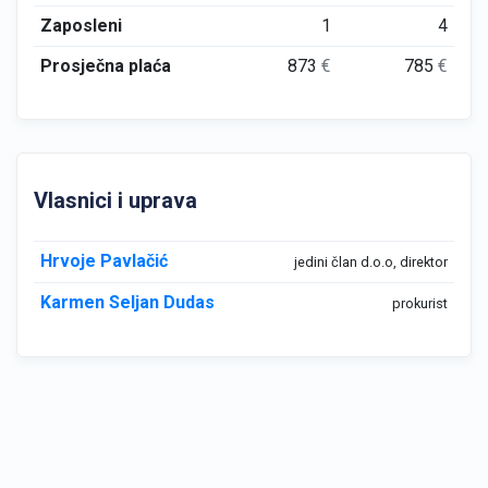
Zaposleni
1
4
Prosječna plaća
873
€
785
€
Vlasnici i uprava
Hrvoje Pavlačić
jedini član d.o.o, direktor
Karmen Seljan Dudas
prokurist