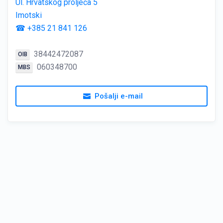
Ul. Hrvatskog proljeća 5
Imotski
☎ +385 21 841 126
38442472087
OIB
060348700
MBS
Pošalji e-mail