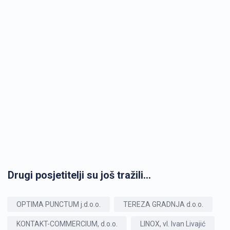
Drugi posjetitelji su još tražili...
OPTIMA PUNCTUM j.d.o.o.
TEREZA GRADNJA d.o.o.
KONTAKT-COMMERCIUM, d.o.o.
LINOX, vl. Ivan Livajić