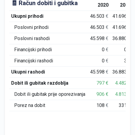
🧾 Račun dobiti i gubitka
2020
2021
Ukupni prihodi
46.503
€
41.696
€
Poslovni prihodi
46.503
€
41.696
€
Poslovni rashodi
45.598
€
36.880
€
Financijski prihodi
0
€
0
€
Financijski rashodi
0
€
3
€
Ukupni rashodi
45.598
€
36.883
€
Dobit ili gubitak razdoblja
797
€
4.482
€
Dobit ili gubitak prije oporezivanja
906
€
4.813
€
Porez na dobit
108
€
331
€