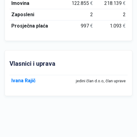
Imovina
122.855
€
218.139
€
Zaposleni
2
2
Prosječna plaća
997
€
1.093
€
Vlasnici i uprava
Ivana Rajič
jedini član d.o.o, član uprave