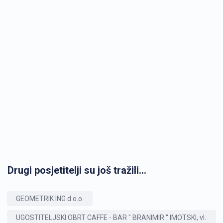
Drugi posjetitelji su još tražili...
GEOMETRIK ING d.o.o.
UGOSTITELJSKI OBRT CAFFE - BAR " BRANIMIR " IMOTSKI, vl.