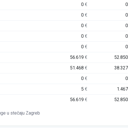
0
€
0
€
0
€
0
€
0
€
56.619
€
52.85
51.468
€
38.32
0
€
5
€
1.46
56.619
€
52.85
uge u stečaju Zagreb