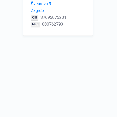
Švearova 9
Zagreb
87695075201
OIB
080762793
MBS