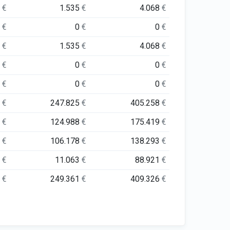
0
€
1.535
€
4.068
€
0
€
0
€
0
€
0
€
1.535
€
4.068
€
0
€
0
€
0
€
0
€
0
€
0
€
0
€
247.825
€
405.258
€
7
€
124.988
€
175.419
€
0
€
106.178
€
138.293
€
7
€
11.063
€
88.921
€
0
€
249.361
€
409.326
€