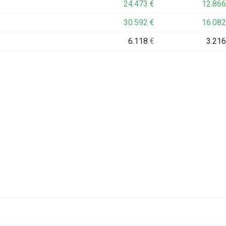
24.473
€
12.86
30.592
€
16.08
6.118
€
3.21