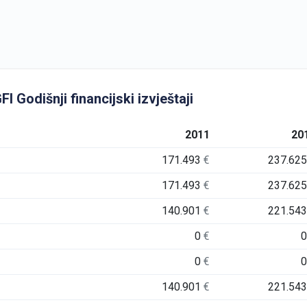
Godišnji financijski izvještaji
2011
20
171.493
€
237.62
171.493
€
237.62
140.901
€
221.54
0
€
0
€
140.901
€
221.54