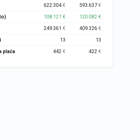
622.304
€
593.637
€
to)
108.121
€
120.082
€
249.361
€
409.326
€
i
13
13
 plaća
442
€
422
€