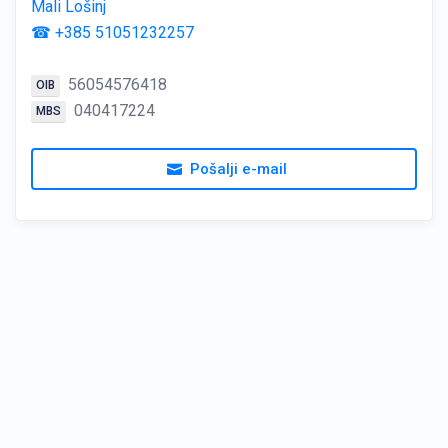
Mali Lošinj
☎ +385 51051232257
56054576418
OIB
040417224
MBS
Pošalji e-mail