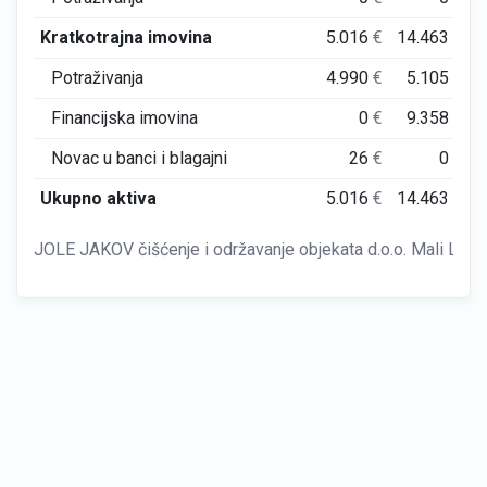
Kratkotrajna imovina
5.016
€
14.463
€
Potraživanja
4.990
€
5.105
€
Financijska imovina
0
€
9.358
€
Novac u banci i blagajni
26
€
0
€
Ukupno aktiva
5.016
€
14.463
€
JOLE JAKOV čišćenje i održavanje objekata d.o.o. Mali Lošin