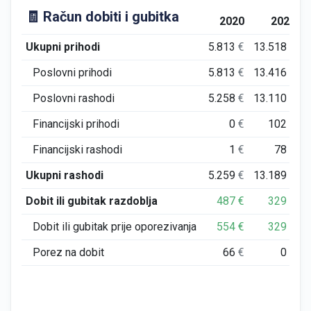
🧾 Račun dobiti i gubitka
2020
2021
Ukupni prihodi
5.813
€
13.518
€
Poslovni prihodi
5.813
€
13.416
€
Poslovni rashodi
5.258
€
13.110
€
Financijski prihodi
0
€
102
€
Financijski rashodi
1
€
78
€
Ukupni rashodi
5.259
€
13.189
€
Dobit ili gubitak razdoblja
487
€
329
€
Dobit ili gubitak prije oporezivanja
554
€
329
€
Porez na dobit
66
€
0
€