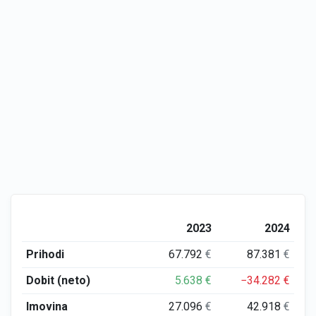
2023
2024
Prihodi
67.792
€
87.381
€
Dobit (neto)
5.638
€
−34.282
€
Imovina
27.096
€
42.918
€