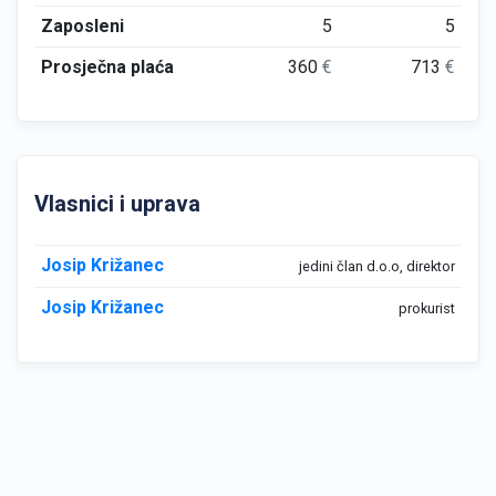
Zaposleni
5
5
Prosječna plaća
360
€
713
€
Vlasnici i uprava
Josip Križanec
jedini član d.o.o, direktor
Josip Križanec
prokurist