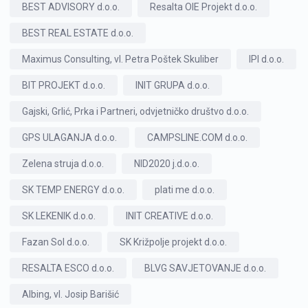
BEST ADVISORY d.o.o.
Resalta OIE Projekt d.o.o.
BEST REAL ESTATE d.o.o.
Maximus Consulting, vl. Petra Poštek Skuliber
IPI d.o.o.
BIT PROJEKT d.o.o.
INIT GRUPA d.o.o.
Gajski, Grlić, Prka i Partneri, odvjetničko društvo d.o.o.
GPS ULAGANJA d.o.o.
CAMPSLINE.COM d.o.o.
Zelena struja d.o.o.
NID2020 j.d.o.o.
SK TEMP ENERGY d.o.o.
plati me d.o.o.
SK LEKENIK d.o.o.
INIT CREATIVE d.o.o.
Fazan Sol d.o.o.
SK Križpolje projekt d.o.o.
RESALTA ESCO d.o.o.
BLVG SAVJETOVANJE d.o.o.
Albing, vl. Josip Barišić