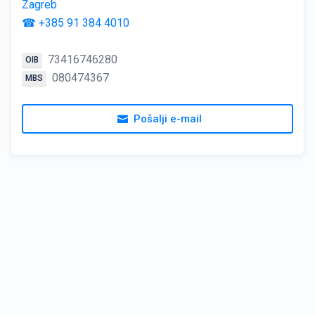
Zagreb
☎ +385 91 384 4010
73416746280
OIB
080474367
MBS
Pošalji e-mail