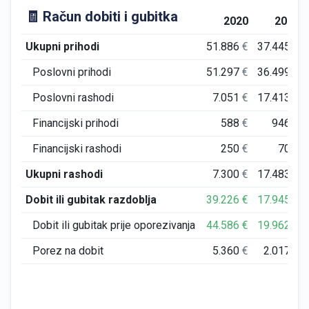
🧾 Račun dobiti i gubitka
2020
2021
Ukupni prihodi
51.886
€
37.445
€
Poslovni prihodi
51.297
€
36.499
€
Poslovni rashodi
7.051
€
17.413
€
Financijski prihodi
588
€
946
€
Financijski rashodi
250
€
70
€
Ukupni rashodi
7.300
€
17.483
€
Dobit ili gubitak razdoblja
39.226
€
17.945
€
Dobit ili gubitak prije oporezivanja
44.586
€
19.962
€
Porez na dobit
5.360
€
2.017
€