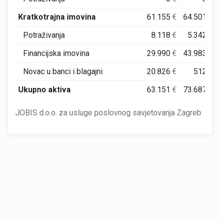
Kratkotrajna imovina
61.155
€
64.501
€
Potraživanja
8.118
€
5.342
€
Financijska imovina
29.990
€
43.983
€
Novac u banci i blagajni
20.826
€
512
€
Ukupno aktiva
63.151
€
73.687
€
JOBIS d.o.o. za usluge poslovnog savjetovanja Zagreb