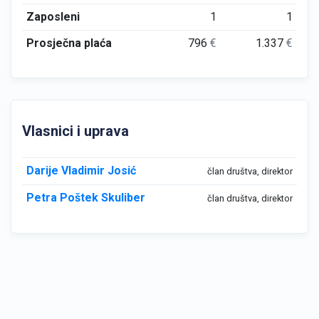
Zaposleni
1
1
Prosječna plaća
796
€
1.337
€
Vlasnici i uprava
Darije Vladimir Josić
član društva, direktor
Petra Poštek Skuliber
član društva, direktor