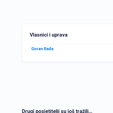
Vlasnici i uprava
Goran Rađa
Drugi posjetitelji su još tražili...