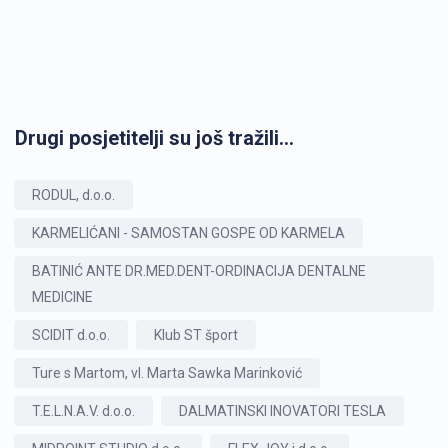
Drugi posjetitelji su još tražili...
RODUL, d.o.o.
KARMELIĆANI - SAMOSTAN GOSPE OD KARMELA
BATINIĆ ANTE DR.MED.DENT-ORDINACIJA DENTALNE
MEDICINE
SCIDIT d.o.o.
Klub ST šport
Ture s Martom, vl. Marta Sawka Marinković
T.E.L.N.A.V. d.o.o.
DALMATINSKI INOVATORI TESLA