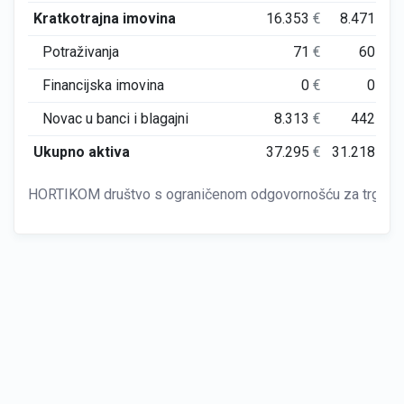
Kratkotrajna imovina
16.353
€
8.471
€
Potraživanja
71
€
60
€
Financijska imovina
0
€
0
€
Novac u banci i blagajni
8.313
€
442
€
Ukupno aktiva
37.295
€
31.218
€
HORTIKOM društvo s ograničenom odgovornošću za trgovin