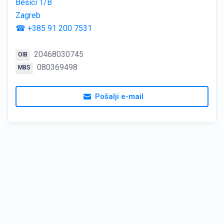
Bešići 1/B
Zagreb
☎ +385 91 200 7531
20468030745
OIB
080369498
MBS
Pošalji e-mail