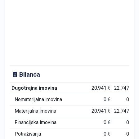
🧾 Bilanca
Dugotrajna imovina
20.941
€
22.747
€
Nematerijalna imovina
0
€
0
€
Materijalna imovina
20.941
€
22.747
€
Financijska imovina
0
€
0
€
Potraživanja
0
€
0
€