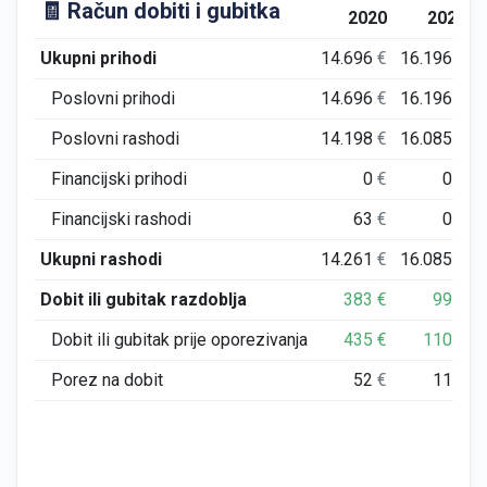
🧾 Račun dobiti i gubitka
2020
2021
Ukupni prihodi
14.696
€
16.196
€
Poslovni prihodi
14.696
€
16.196
€
Poslovni rashodi
14.198
€
16.085
€
Financijski prihodi
0
€
0
€
Financijski rashodi
63
€
0
€
Ukupni rashodi
14.261
€
16.085
€
Dobit ili gubitak razdoblja
383
€
99
€
Dobit ili gubitak prije oporezivanja
435
€
110
€
Porez na dobit
52
€
11
€