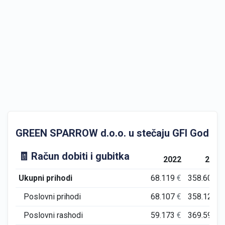
GREEN SPARROW d.o.o. u stečaju GFI Godišnji f
🧾 Račun dobiti i gubitka
2022
2023
Ukupni prihodi
68.119
€
358.609
€
Poslovni prihodi
68.107
€
358.120
€
Poslovni rashodi
59.173
€
369.598
€