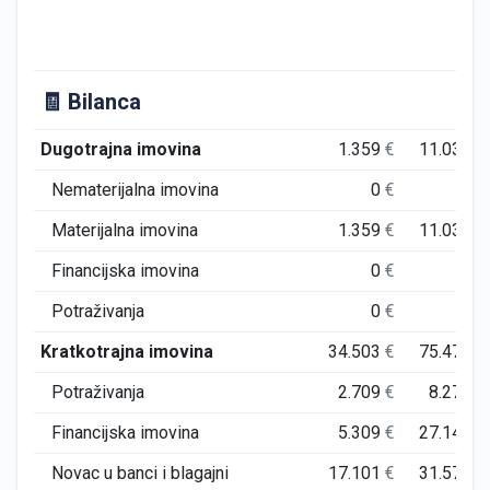
🧾 Bilanca
Dugotrajna imovina
1.359
€
11.036
€
Nematerijalna imovina
0
€
0
€
Materijalna imovina
1.359
€
11.036
€
Financijska imovina
0
€
0
€
Potraživanja
0
€
0
€
Kratkotrajna imovina
34.503
€
75.474
€
Potraživanja
2.709
€
8.272
€
Financijska imovina
5.309
€
27.144
€
Novac u banci i blagajni
17.101
€
31.577
€