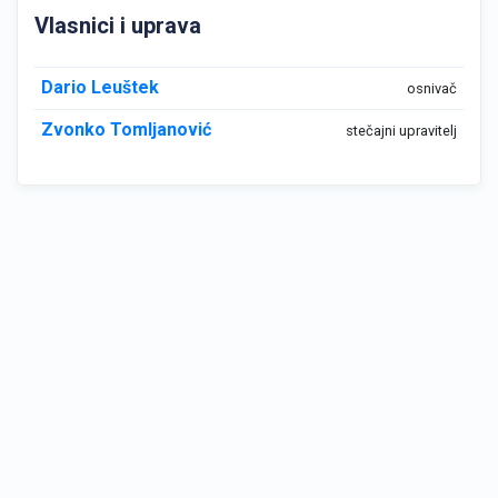
Vlasnici i uprava
Dario Leuštek
osnivač
Zvonko Tomljanović
stečajni upravitelj