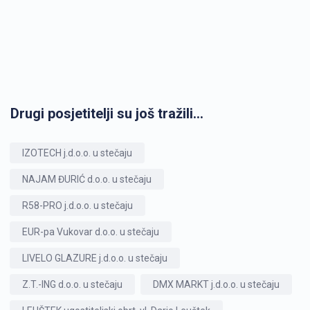
Drugi posjetitelji su još tražili...
IZOTECH j.d.o.o. u stečaju
NAJAM ĐURIĆ d.o.o. u stečaju
R58-PRO j.d.o.o. u stečaju
EUR-pa Vukovar d.o.o. u stečaju
LIVELO GLAZURE j.d.o.o. u stečaju
Z.T.-ING d.o.o. u stečaju
DMX MARKT j.d.o.o. u stečaju