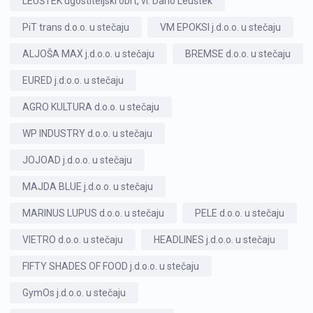
LEUŠTEK ugostiteljski obrt, vl. Dario Leuštek
PiT trans d.o.o. u stečaju
VM EPOKSI j.d.o.o. u stečaju
ALJOŠA MAX j.d.o.o. u stečaju
BREMSE d.o.o. u stečaju
EURED j.d.o.o. u stečaju
AGRO KULTURA d.o.o. u stečaju
WP INDUSTRY d.o.o. u stečaju
JOJOAD j.d.o.o. u stečaju
MAJDA BLUE j.d.o.o. u stečaju
MARINUS LUPUS d.o.o. u stečaju
PELE d.o.o. u stečaju
VIETRO d.o.o. u stečaju
HEADLINES j.d.o.o. u stečaju
FIFTY SHADES OF FOOD j.d.o.o. u stečaju
GymOs j.d.o.o. u stečaju