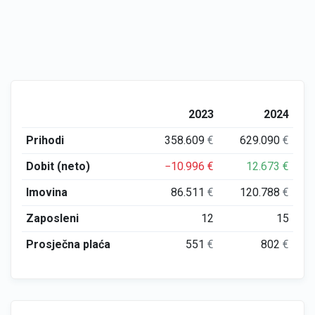
2023
2024
Prihodi
358.609
€
629.090
€
Dobit (neto)
−10.996
€
12.673
€
Imovina
86.511
€
120.788
€
Zaposleni
12
15
Prosječna plaća
551
€
802
€