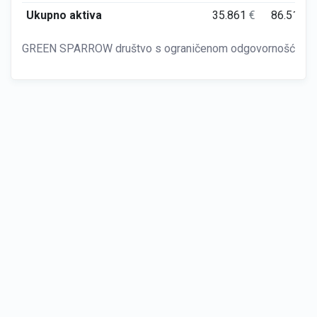
Ukupno aktiva
35.861
€
86.511
€
GREEN SPARROW društvo s ograničenom odgovornošću za ugo