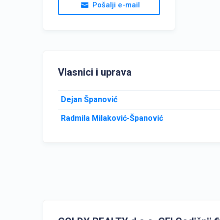
Pošalji e-mail
Vlasnici i uprava
Dejan Španović
Radmila Milaković-Španović