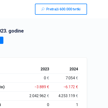
Pretraži 600.000 tvrtki
23. godine
2023
2024
0
€
7.054
€
to)
−3.889
€
−6.172
€
2.042.962
€
4.253.119
€
i
0
1