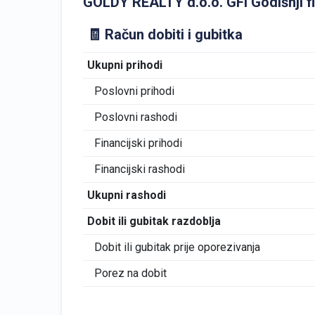
GOLDY REALTY d.o.o. GFI Godišnji fin
🧾 Račun dobiti i gubitka
Ukupni prihodi
Poslovni prihodi
Poslovni rashodi
Financijski prihodi
Financijski rashodi
Ukupni rashodi
Dobit ili gubitak razdoblja
Dobit ili gubitak prije oporezivanja
Porez na dobit