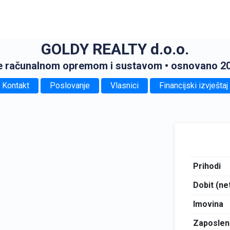
GOLDY REALTY d.o.o.
je računalnom opremom i sustavom
• osnovano 20
Kontakt
Poslovanje
Vlasnici
Financijski izvještaj
Prihodi
Dobit (ne
Imovina
Zaposlen