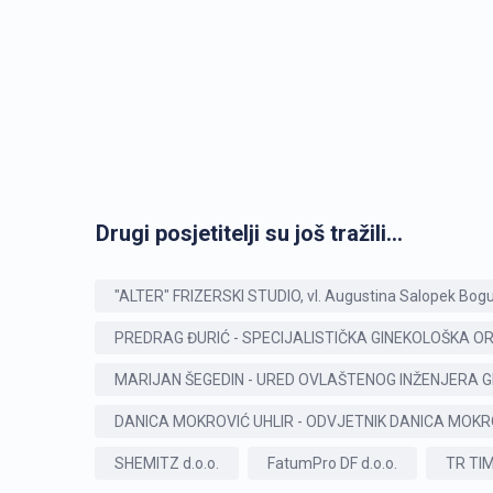
Drugi posjetitelji su još tražili...
"ALTER" FRIZERSKI STUDIO, vl. Augustina Salopek Bog
PREDRAG ĐURIĆ - SPECIJALISTIČKA GINEKOLOŠKA O
MARIJAN ŠEGEDIN - URED OVLAŠTENOG INŽENJERA 
DANICA MOKROVIĆ UHLIR - ODVJETNIK DANICA MOKR
SHEMITZ d.o.o.
FatumPro DF d.o.o.
TR TIM