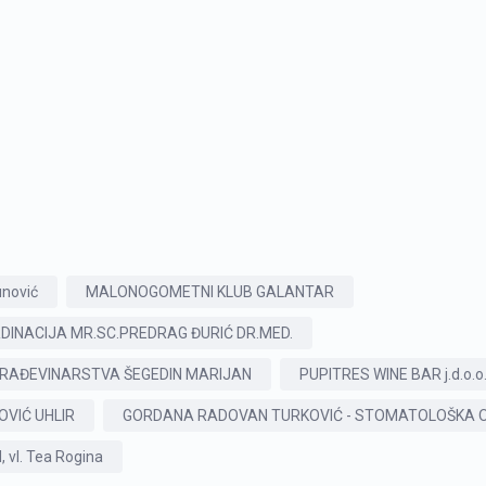
unović
MALONOGOMETNI KLUB GALANTAR
RDINACIJA MR.SC.PREDRAG ĐURIĆ DR.MED.
GRAĐEVINARSTVA ŠEGEDIN MARIJAN
PUPITRES WINE BAR j.d.o.o
OVIĆ UHLIR
GORDANA RADOVAN TURKOVIĆ - STOMATOLOŠKA O
, vl. Tea Rogina