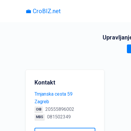
💼 CroBIZ.net
Upravljan
Kontakt
Trnjanska cesta 59
Zagreb
20555896002
OIB
081502349
MBS