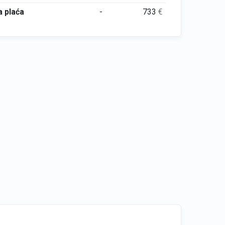
 plaća
-
733
€