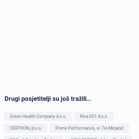
Drugi posjetitelji su još tražili...
Green Health Company d.o.o.
Riva 051 d.o.o.
CERTKON j.d.o.o.
Prime Performance, vl. Tin Mirjanić