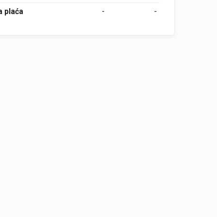
 plaća
-
-