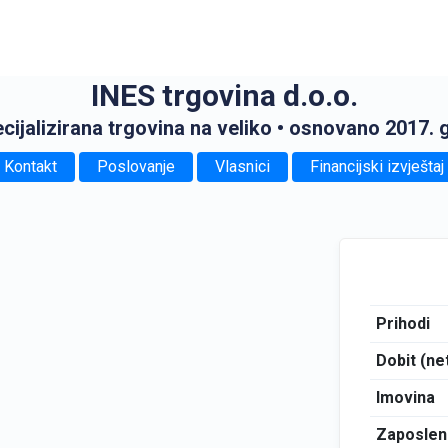
INES trgovina d.o.o.
cijalizirana trgovina na veliko
• osnovano 2017. 
Kontakt
Poslovanje
Vlasnici
Financijski izvještaj
Prihodi
Dobit (ne
Imovina
Zaposlen