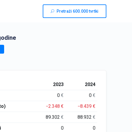
Pretraži 600.000 tvrtki
godine
2023
2024
0
€
0
€
to)
−2.348
€
−8.439
€
89.302
€
88.932
€
i
0
0