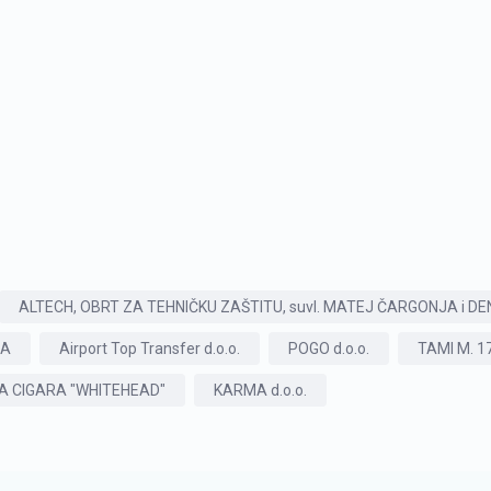
ALTECH, OBRT ZA TEHNIČKU ZAŠTITU, suvl. MATEJ ČARGONJA i DE
CA
Airport Top Transfer d.o.o.
POGO d.o.o.
TAMI M. 17
A CIGARA "WHITEHEAD"
KARMA d.o.o.