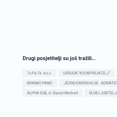
Drugi posjetitelji su još tražili...
To.Pa.Te. d.o.o.
UDRUGA "KUĆNI PRIJATELJ"
BRANKO PANIĆ
JEDRILIČARSKI KLUB - ADRIATI
ALPHA SUB, vl. Slaven Medved
KLUB LJUBITELJ