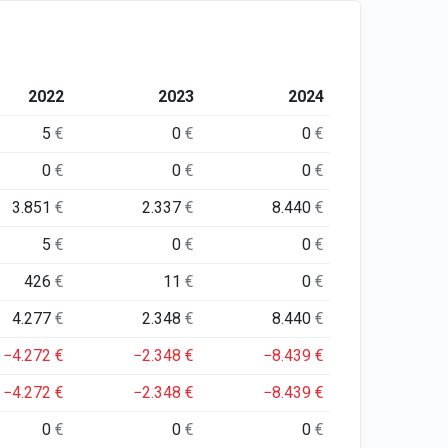
2022
2023
2024
5
€
0
€
0
€
0
€
0
€
0
€
3.851
€
2.337
€
8.440
€
5
€
0
€
0
€
426
€
11
€
0
€
4.277
€
2.348
€
8.440
€
−4.272
€
−2.348
€
−8.439
€
−4.272
€
−2.348
€
−8.439
€
0
€
0
€
0
€