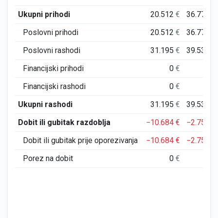
Ukupni prihodi
20.512
€
36.773
€
Poslovni prihodi
20.512
€
36.773
€
Poslovni rashodi
31.195
€
39.532
€
Financijski prihodi
0
€
0
€
Financijski rashodi
0
€
0
€
Ukupni rashodi
31.195
€
39.532
€
Dobit ili gubitak razdoblja
−10.684
€
−2.759
€
Dobit ili gubitak prije oporezivanja
−10.684
€
−2.759
€
Porez na dobit
0
€
0
€