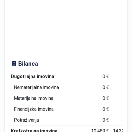
🧾 Bilanca
Dugotrajna imovina
0
€
0
€
Nematerijalna imovina
0
€
0
€
Materijalna imovina
0
€
0
€
Financijska imovina
0
€
0
€
Potraživanja
0
€
0
€
Kratkotrajna imovina
10.489
€
14.329
€