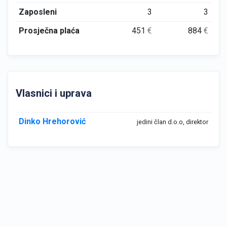
Zaposleni
3
3
Prosječna plaća
451
€
884
€
Vlasnici i uprava
Dinko Hrehorović
jedini član d.o.o, direktor