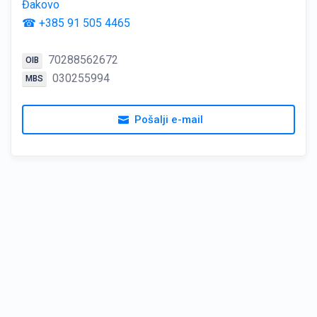
Đakovo
☎ +385 91 505 4465
70288562672
OIB
030255994
MBS
Pošalji e-mail