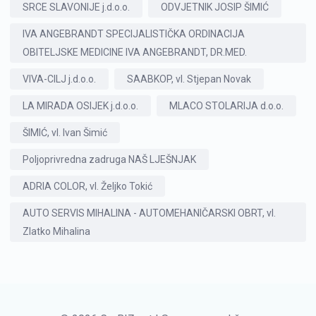
SRCE SLAVONIJE j.d.o.o.
ODVJETNIK JOSIP ŠIMIĆ
IVA ANGEBRANDT SPECIJALISTIČKA ORDINACIJA
OBITELJSKE MEDICINE IVA ANGEBRANDT, DR.MED.
VIVA-CILJ j.d.o.o.
SAABKOP, vl. Stjepan Novak
LA MIRADA OSIJEK j.d.o.o.
MLACO STOLARIJA d.o.o.
ŠIMIĆ, vl. Ivan Šimić
Poljoprivredna zadruga NAŠ LJEŠNJAK
ADRIA COLOR, vl. Željko Tokić
AUTO SERVIS MIHALINA - AUTOMEHANIČARSKI OBRT, vl.
Zlatko Mihalina