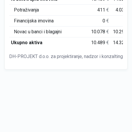
Potraživanja
411
€
4.037
€
Financijska imovina
0
€
0
€
Novac u banci i blagajni
10.078
€
10.291
€
Ukupno aktiva
10.489
€
14.329
€
DH-PROJEKT d.o.o. za projektiranje, nadzor i konzalting Đa