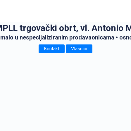
LL trgovački obrt, vl. Antonio 
 malo u nespecijaliziranim prodavaonicama
• osn
Kontakt
Vlasnici