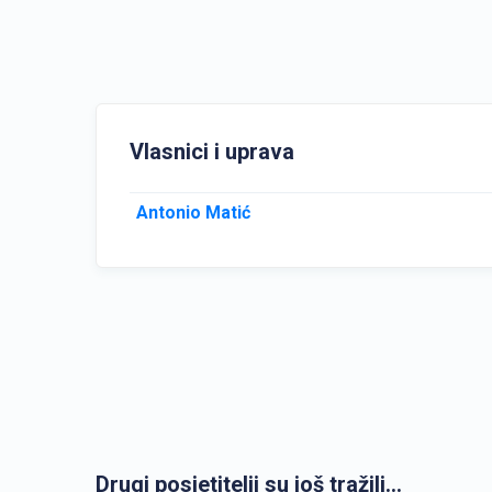
Vlasnici i uprava
Antonio Matić
Drugi posjetitelji su još tražili...