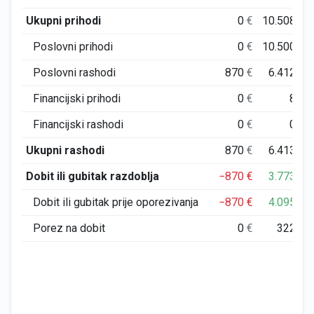
Ukupni prihodi
0
€
10.508
€
Poslovni prihodi
0
€
10.500
€
Poslovni rashodi
870
€
6.412
€
Financijski prihodi
0
€
8
€
Financijski rashodi
0
€
0
€
Ukupni rashodi
870
€
6.413
€
Dobit ili gubitak razdoblja
−870
€
3.773
€
Dobit ili gubitak prije oporezivanja
−870
€
4.095
€
Porez na dobit
0
€
322
€