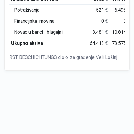
Potraživanja
521
€
6.495
€
Financijska imovina
0
€
0
€
Novac u banci i blagajni
3.481
€
10.814
€
Ukupno aktiva
64.413
€
73.575
€
RST BESCHICHTUNGS d.o.o. za građenje Veli Lošinj