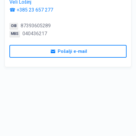
Veli Lošinj
☎ +385 23 657 277
87393605289
OIB
040436217
MBS
Pošalji e-mail