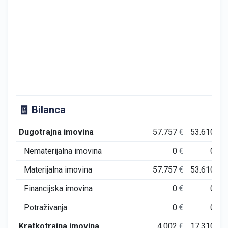
🧾 Bilanca
Dugotrajna imovina
57.757
€
53.610
€
Nematerijalna imovina
0
€
0
€
Materijalna imovina
57.757
€
53.610
€
Financijska imovina
0
€
0
€
Potraživanja
0
€
0
€
Kratkotrajna imovina
4.002
€
17.310
€